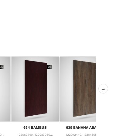
→
640 CANYON
634 BAMBUS
639 BANANA ABACA
PIN
...
1220x2440, 1220x3050...
1220x2440, 1220x3050...