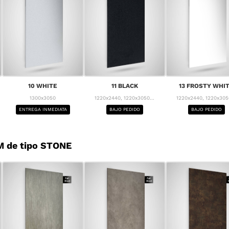
10 WHITE
11 BLACK
13 FROSTY WHI
1300x3050
1220x2440, 1220x3050...
1220x2440, 1220x3050
ENTREGA INMEDIATA
BAJO PEDIDO
BAJO PEDIDO
M de tipo STONE