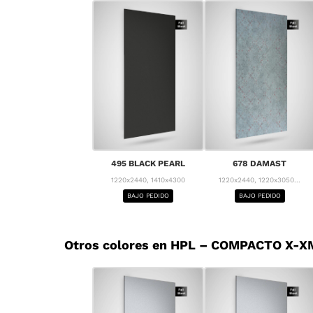
495 BLACK PEARL
678 DAMAST
1220x2440, 1410x4300
1220x2440, 1220x3050...
BAJO PEDIDO
BAJO PEDIDO
Otros colores en HPL – COMPACTO X-XM