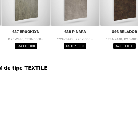
637 BROOKLYN
638 PINARA
646 BELADOR
1220x2440, 1220x3050...
1220x2440, 1220x3050...
1220x2440, 1220x3050
BAJO PEDIDO
BAJO PEDIDO
BAJO PEDIDO
 de tipo TEXTILE