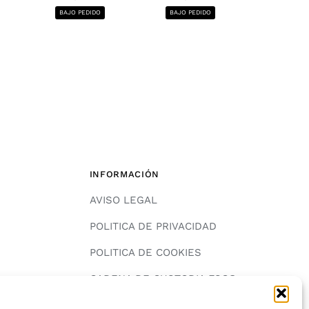
1220x2440, 12
BAJO PEDIDO
BAJO PEDIDO
BAJO PE
INFORMACIÓN
AVISO LEGAL
POLITICA DE PRIVACIDAD
POLITICA DE COOKIES
A
CADENA DE CUSTODIA FSC®