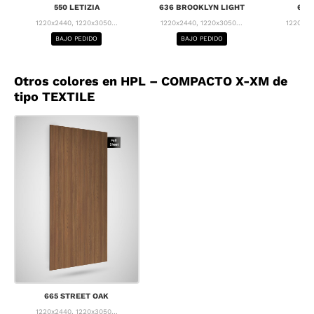
550 LETIZIA
636 BROOKLYN LIGHT
637
1220x2440, 1220x3050...
1220x2440, 1220x3050...
1220x24
BAJO PEDIDO
BAJO PEDIDO
BA
Otros colores en HPL – COMPACTO X-XM de
tipo TEXTILE
665 STREET OAK
1220x2440, 1220x3050...