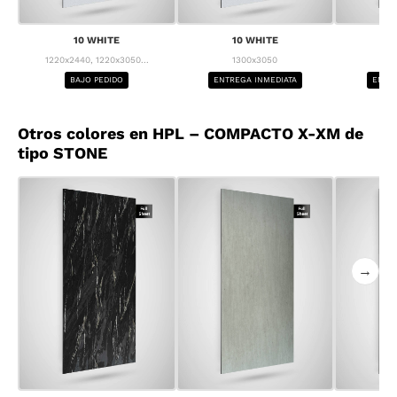
10 WHITE
10 WHITE
1
1220x2440, 1220x3050...
1300x3050
1
BAJO PEDIDO
ENTREGA INMEDIATA
ENTRE
Otros colores en HPL – COMPACTO X-XM de
tipo STONE
→