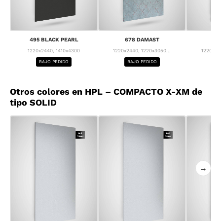
495 BLACK PEARL
678 DAMAST
68
1220x2440, 1410x4300
1220x2440, 1220x3050...
1220x24
BAJO PEDIDO
BAJO PEDIDO
BA
Otros colores en HPL – COMPACTO X-XM de
tipo SOLID
→