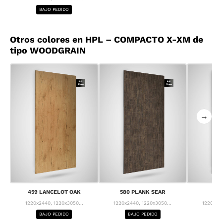
BAJO PEDIDO
Otros colores en HPL – COMPACTO X-XM de
tipo WOODGRAIN
→
459 LANCELOT OAK
580 PLANK SEAR
63
1220x2440, 1220x3050...
1220x2440, 1220x3050...
1220x24
BAJO PEDIDO
BAJO PEDIDO
BA