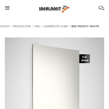
Skip
to
Toggle
content
Navigation
PRODUCTOS
INICIO
PRODUCTOS
HPL – COMPACTO X-XM
856 FROSTY WHITE
NOSOTROS
CATÁLOGOS
DOCUMENTACIÓN TÉCNICA
MEDIO AMBIENTE