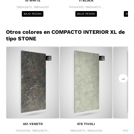
10 WHITE
11 BLACK
1
1860x3670, 1860x4300
1410x4300, 1860x3670...
1
BAJO PEDIDO
BAJO PEDIDO
ENTRE
Otros colores en COMPACTO INTERIOR XL de
tipo STONE
→
461 VENETO
478 TIVOLI
4
1410x4300, 1860x3670...
1860x3670, 1860x4300
1410x43