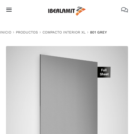
Skip
to
Toggle
content
Navigation
PRODUCTOS
INICIO
PRODUCTOS
COMPACTO INTERIOR XL
801 GREY
NOSOTROS
CATÁLOGOS
DOCUMENTACIÓN TÉCNICA
MEDIO AMBIENTE