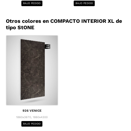
BAJO PEDIDO
BAJO PEDIDO
BA
Otros colores en COMPACTO INTERIOR XL de
tipo StONE
926 VENICE
1860x3670, 1860x4300
BAJO PEDIDO