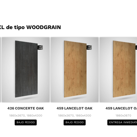
XL de tipo WOODGRAIN
426 CONCERTE OAK
459 LANCELOT OAK
459 LANCELOT O
1860x3670, 1860x4300
1860x3670, 1860x4300
1860x3670
BAJO PEDIDO
BAJO PEDIDO
ENTREGA INMEDIAT