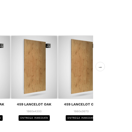
→
AK
459 LANCELOT OAK
459 LANCELOT OAK
459 LANCE
1860x4300
1860x3670
1860x4
A
ENTREGA INMEDIATA
ENTREGA INMEDIATA
ENTREGA IN