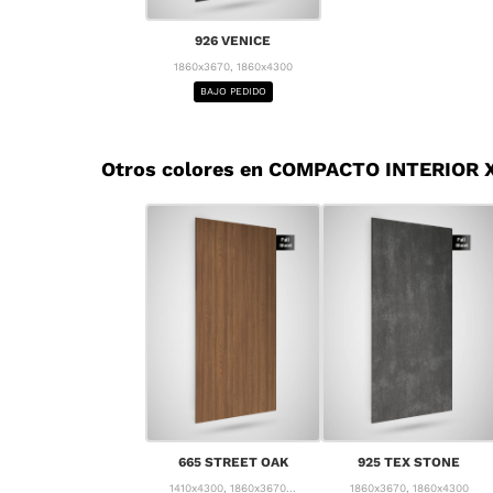
926 VENICE
1860x3670, 1860x4300
BAJO PEDIDO
Otros colores en COMPACTO INTERIOR X
665 STREET OAK
925 TEX STONE
1410x4300, 1860x3670...
1860x3670, 1860x4300