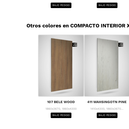
BAJO PEDIDO
BAJO PEDIDO
Otros colores en COMPACTO INTERIOR 
107 BELE WOOD
411 WAHSINGOTN PINE
1860x3670, 1860x4300
1410x4300, 1860x3670...
BAJO PEDIDO
BAJO PEDIDO