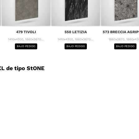
479 TIVOLI
550 LETIZIA
573 BRECCIA AGRI
1410x4300, 1860x3670...
1410x4300, 1860x3670...
1860x3670, 1860x43
BAJO PEDIDO
BAJO PEDIDO
BAJO PEDIDO
L de tipo StONE