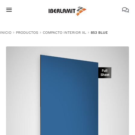
Skip
to
Toggle
content
Navigation
PRODUCTOS
INICIO
PRODUCTOS
COMPACTO INTERIOR XL
853 BLUE
NOSOTROS
CATÁLOGOS
DOCUMENTACIÓN TÉCNICA
MEDIO AMBIENTE