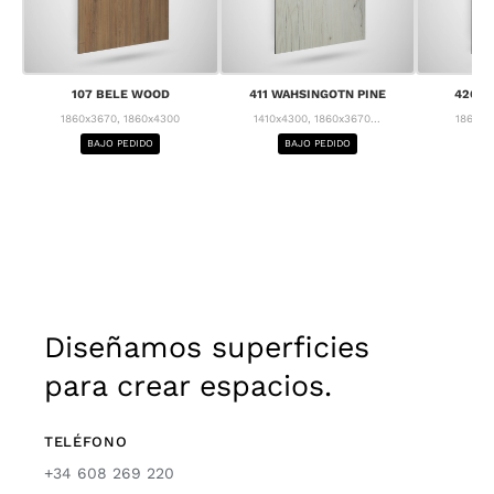
107 BELE WOOD
411 WAHSINGOTN PINE
426 C
1860x3670, 1860x4300
1410x4300, 1860x3670...
1860x3
BAJO PEDIDO
BAJO PEDIDO
BA
Diseñamos superficies
para crear espacios.
TELÉFONO
+34 608 269 220