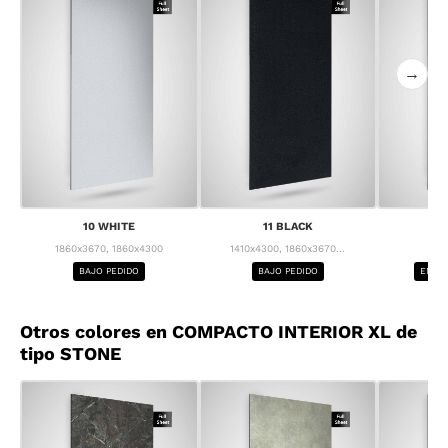
→
10 WHITE
11 BLACK
1
1860x3670, 1860x4300
1410x4300, 1860x3670...
1
BAJO PEDIDO
BAJO PEDIDO
ENTRE
Otros colores en COMPACTO INTERIOR XL de
tipo STONE