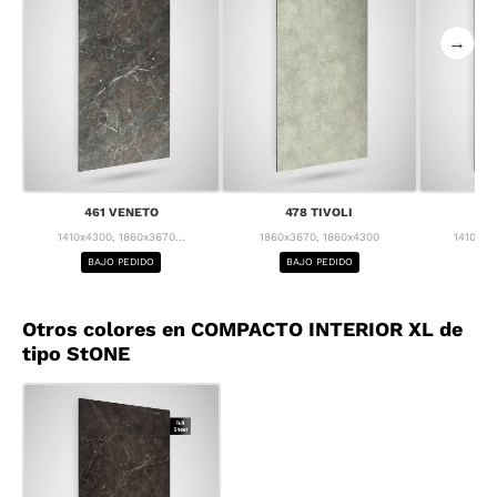
→
461 VENETO
478 TIVOLI
4
1410x4300, 1860x3670...
1860x3670, 1860x4300
1410x43
BAJO PEDIDO
BAJO PEDIDO
BA
Otros colores en COMPACTO INTERIOR XL de
tipo StONE