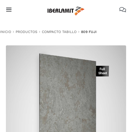
Skip
to
Toggle
content
Navigation
PRODUCTOS
INICIO
PRODUCTOS
COMPACTO TABILLO
809 FUJI
NOSOTROS
CATÁLOGOS
DOCUMENTACIÓN TÉCNICA
MEDIO AMBIENTE