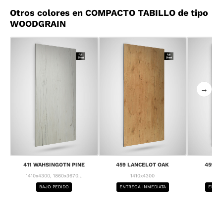
Otros colores en COMPACTO TABILLO de tipo
WOODGRAIN
→
411 WAHSINGOTN PINE
459 LANCELOT OAK
459 L
1410x4300, 1860x3670...
1410x4300
1
BAJO PEDIDO
ENTREGA INMEDIATA
ENTRE