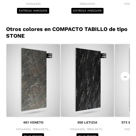
1410x4300
1860x4300
1410x43
ENTREGA INMEDIATA
ENTREGA INMEDIATA
BA
Otros colores en COMPACTO TABILLO de tipo
STONE
→
461 VENETO
550 LETIZIA
573 BRE
1410x4300, 1860x3670...
1410x4300, 1860x3670...
1410x43
BAJO PEDIDO
BAJO PEDIDO
BA