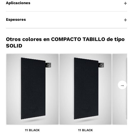
Aplicaciones
Espesores
Otros colores en COMPACTO TABILLO de tipo
SOLID
→
11 BLACK
11 BLACK
1