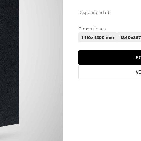
Disponibilidad
Dimensiones
1410x4300 mm
1860x36
S
V