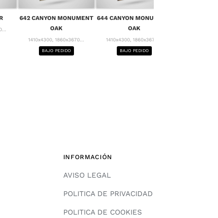
656 MONT 
R
642 CANYON MONUMENT
644 CANYON MONUMENT
1410x4300, 18
OAK
OAK
...
BAJO PE
1410x4300, 1860x3670...
1410x4300, 1860x3670...
BAJO PEDIDO
BAJO PEDIDO
INFORMACIÓN
AVISO LEGAL
POLITICA DE PRIVACIDAD
POLITICA DE COOKIES