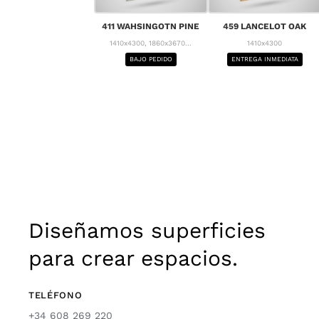
411 WAHSINGOTN PINE
459 LANCELOT OAK
1410x4300, 1860x3670...
1410x4300
BAJO PEDIDO
ENTREGA INMEDIATA
Diseñamos superficies
para crear espacios.
TELÉFONO
+34 608 269 220