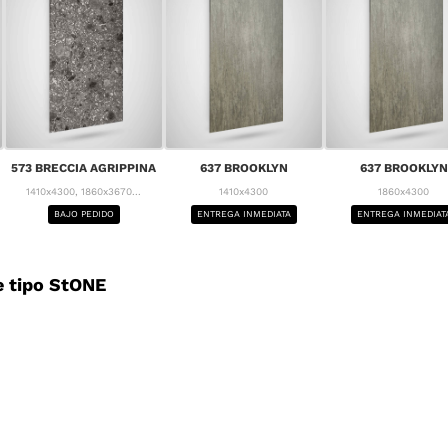
573 BRECCIA AGRIPPINA
637 BROOKLYN
637 BROOKLYN
1410x4300, 1860x3670...
1410x4300
1860x4300
BAJO PEDIDO
ENTREGA INMEDIATA
ENTREGA INMEDIAT
 tipo StONE