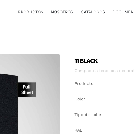
PRODUCTOS
NOSOTROS
CATÁLOGOS
DOCUMENT
11 BLACK
Compactos fenólicos decora
Producto
Color
Tipo de color
RAL