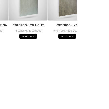
638 PI
PPINA
636 BROOKLYN LIGHT
637 BROOKLYN
1860x3670, 1
00
1860x3670, 1860x4300
1410x4300, 1860x3670...
BAJO PE
BAJO PEDIDO
BAJO PEDIDO