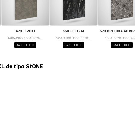
479 TIVOLI
550 LETIZIA
573 BRECCIA AGRI
1410x4300, 1860x3670...
1410x4300, 1860x3670...
1860x3670, 1860x43
BAJO PEDIDO
BAJO PEDIDO
BAJO PEDIDO
L de tipo StONE