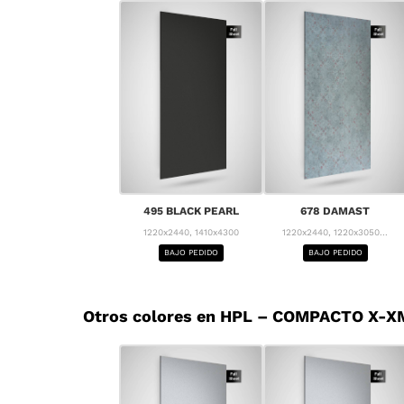
495 BLACK PEARL
678 DAMAST
1220x2440, 1410x4300
1220x2440, 1220x3050...
BAJO PEDIDO
BAJO PEDIDO
Otros colores en HPL – COMPACTO X-XM