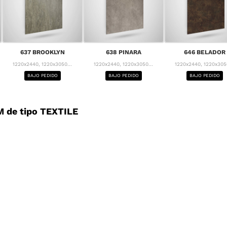
637 BROOKLYN
638 PINARA
646 BELADOR
1220x2440, 1220x3050...
1220x2440, 1220x3050...
1220x2440, 1220x3050
BAJO PEDIDO
BAJO PEDIDO
BAJO PEDIDO
 de tipo TEXTILE