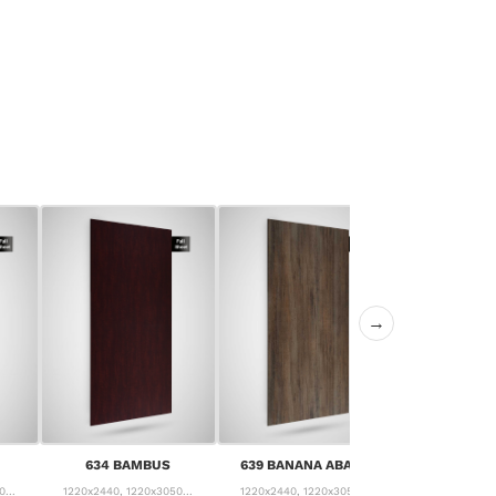
→
640 CANYON
634 BAMBUS
639 BANANA ABACA
PIN
...
1220x2440, 1220x3050...
1220x2440, 1220x3050...