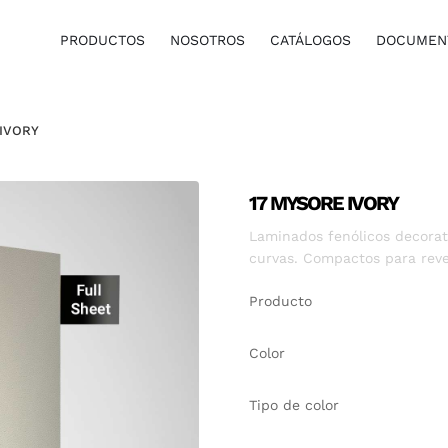
PRODUCTOS
NOSOTROS
CATÁLOGOS
DOCUMENT
 IVORY
17 MYSORE IVORY
Laminados fenólicos decorati
curvas. Compactos para reve
Producto
Color
Tipo de color