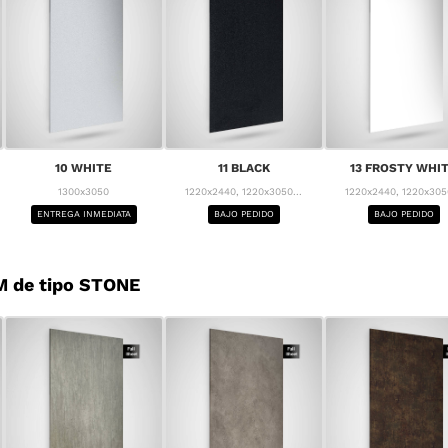
10 WHITE
11 BLACK
13 FROSTY WHI
1300x3050
1220x2440, 1220x3050...
1220x2440, 1220x3050
ENTREGA INMEDIATA
BAJO PEDIDO
BAJO PEDIDO
M de tipo STONE