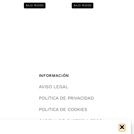
1220x2440, 12
BAJO PEDIDO
BAJO PEDIDO
BAJO PE
INFORMACIÓN
AVISO LEGAL
POLITICA DE PRIVACIDAD
POLITICA DE COOKIES
A
CADENA DE CUSTODIA FSC®