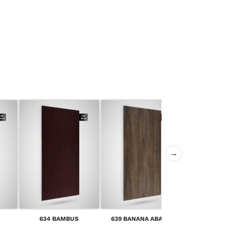
→
640 CANYON
634 BAMBUS
639 BANANA ABACA
PIN