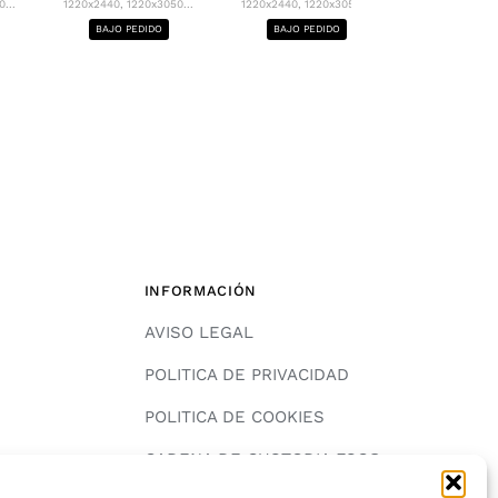
...
1220x2440, 1220x3050...
1220x2440, 1220x3050...
1220x2440, 12
BAJO PEDIDO
BAJO PEDIDO
BAJO PE
INFORMACIÓN
AVISO LEGAL
POLITICA DE PRIVACIDAD
POLITICA DE COOKIES
A
CADENA DE CUSTODIA FSC®