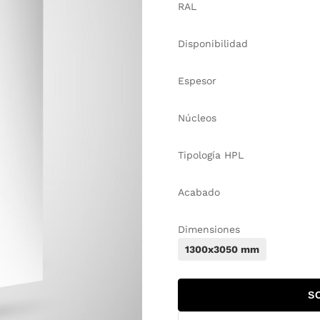
RAL
Disponibilidad
Espesor
Núcleos
Tipología HPL
Acabado
Dimensiones
1300x3050 mm
S