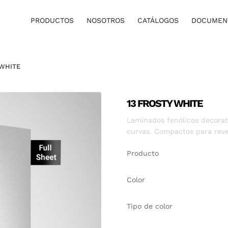
PRODUCTOS
NOSOTROS
CATÁLOGOS
DOCUMENT
 WHITE
13 FROSTY WHITE
Laminados fenólicos decorati
curvas. Compactos para reve
Producto
Color
Tipo de color