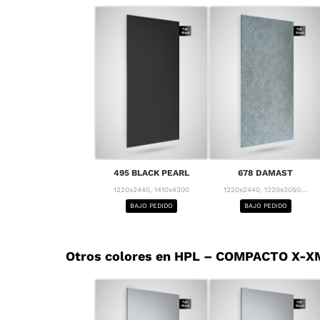
495 BLACK PEARL
678 DAMAST
1220x2440, 1410x4300
1220x2440, 1220x3050...
BAJO PEDIDO
BAJO PEDIDO
Otros colores en HPL – COMPACTO X-XM