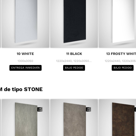
10 WHITE
11 BLACK
13 FROSTY WHI
1300x3050
1220x2440, 1220x3050...
1220x2440, 1220x3050
ENTREGA INMEDIATA
BAJO PEDIDO
BAJO PEDIDO
M de tipo STONE