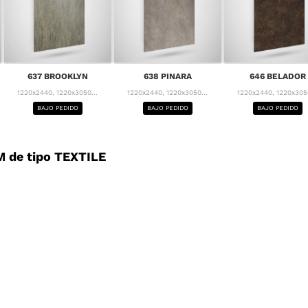
637 BROOKLYN
638 PINARA
646 BELADOR
1220x2440, 1220x3050...
1220x2440, 1220x3050...
1220x2440, 1220x3050
BAJO PEDIDO
BAJO PEDIDO
BAJO PEDIDO
 de tipo TEXTILE