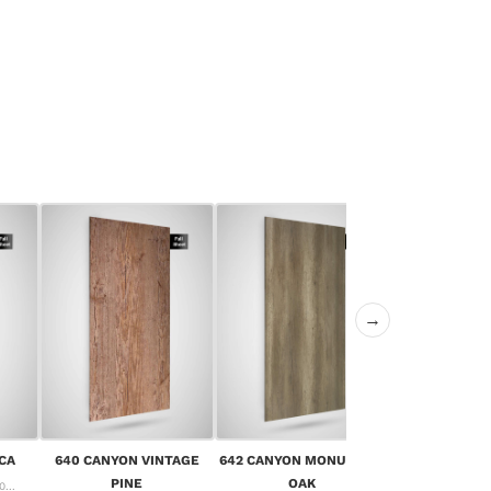
→
643 CANYON 
CA
640 CANYON VINTAGE
642 CANYON MONUMENT
OA
PINE
OAK
...