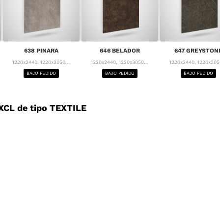
638 PINARA
646 BELADOR
647 GREYSTON
1220x2440, 1220x3050...
1220x2440, 1220x3050...
1220x2440, 1220x3050
BAJO PEDIDO
BAJO PEDIDO
BAJO PEDIDO
CL de tipo TEXTILE