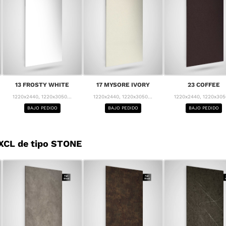
13 FROSTY WHITE
17 MYSORE IVORY
23 COFFEE
1220x2440, 1220x3050...
1220x2440, 1220x3050...
1220x2440, 1220x3050
BAJO PEDIDO
BAJO PEDIDO
BAJO PEDIDO
XCL de tipo STONE