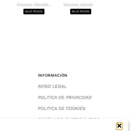
1220x2440, 12
1220x2440, 1220x3050...
1220x2440, 1220x3050...
BAJO PE
BAJO PEDIDO
BAJO PEDIDO
INFORMACIÓN
AVISO LEGAL
POLITICA DE PRIVACIDAD
POLITICA DE COOKIES
A
CADENA DE CUSTODIA FSC®