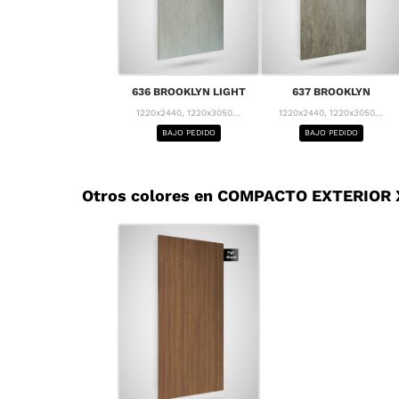
636 BROOKLYN LIGHT
637 BROOKLYN
1220x2440, 1220x3050...
1220x2440, 1220x3050...
BAJO PEDIDO
BAJO PEDIDO
Otros colores en COMPACTO EXTERIOR X