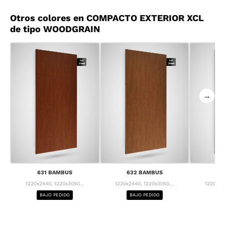
Otros colores en COMPACTO EXTERIOR XCL
de tipo WOODGRAIN
→
631 BAMBUS
632 BAMBUS
63
1220x2440, 1220x3050...
1220x2440, 1220x3050...
1220x24
BAJO PEDIDO
BAJO PEDIDO
BA