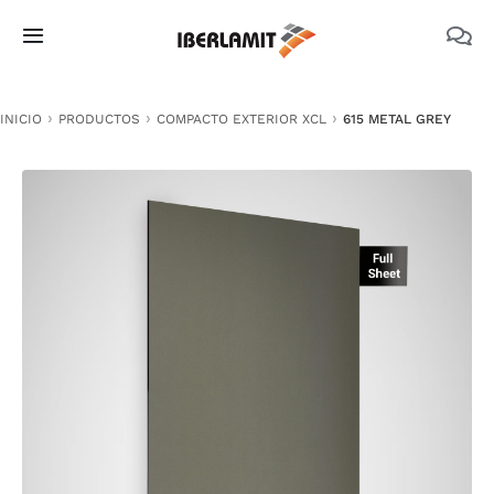
Skip
to
Toggle
content
Navigation
PRODUCTOS
INICIO
PRODUCTOS
COMPACTO EXTERIOR XCL
615 METAL GREY
NOSOTROS
CATÁLOGOS
DOCUMENTACIÓN TÉCNICA
MEDIO AMBIENTE