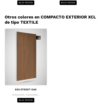
BAJO PEDIDO
BAJO PEDIDO
BA
Otros colores en COMPACTO EXTERIOR XCL
de tipo TEXTILE
665 STREET OAK
1220x2440, 1220x3050...
BAJO PEDIDO