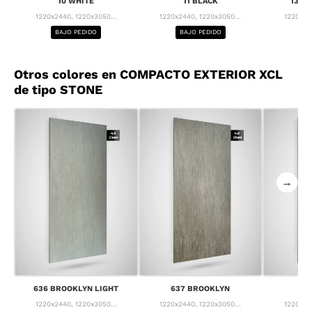
10 WHITE
11 BLACK
13 F
1220x2440, 1220x3050...
1220x2440, 1220x3050...
1220x24
BAJO PEDIDO
BAJO PEDIDO
BA
Otros colores en COMPACTO EXTERIOR XCL
de tipo STONE
→
636 BROOKLYN LIGHT
637 BROOKLYN
63
1220x2440, 1220x3050...
1220x2440, 1220x3050...
1220x24