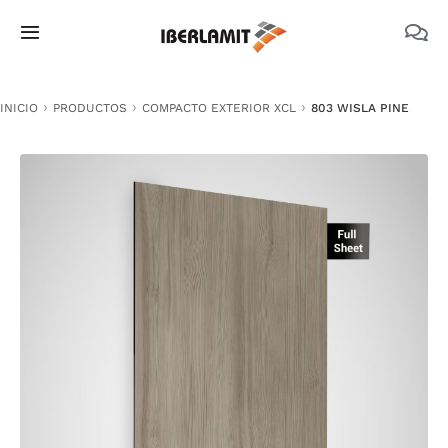
Skip
to
Toggle
content
Navigation
PRODUCTOS
INICIO
PRODUCTOS
COMPACTO EXTERIOR XCL
803 WISLA PINE
NOSOTROS
CATÁLOGOS
DOCUMENTACIÓN TÉCNICA
MEDIO AMBIENTE