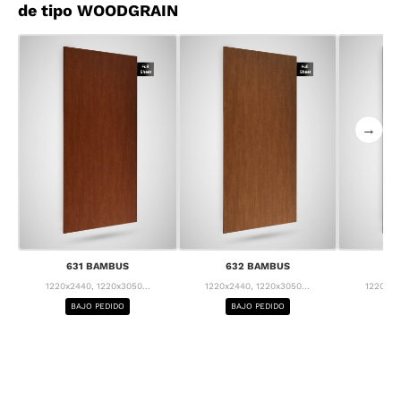
de tipo WOODGRAIN
→
631 BAMBUS
632 BAMBUS
63
1220x2440, 1220x3050...
1220x2440, 1220x3050...
1220x24
BAJO PEDIDO
BAJO PEDIDO
BA