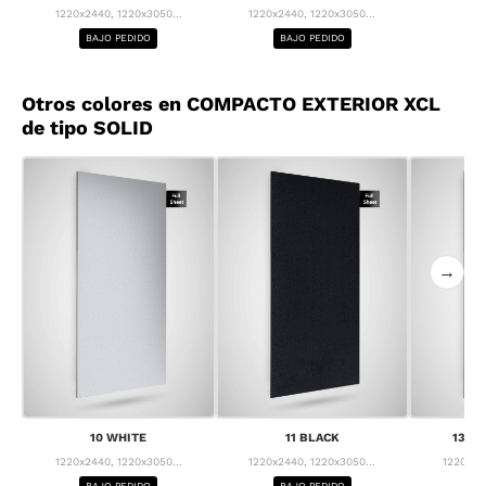
1220x2440, 1220x3050...
1220x2440, 1220x3050...
BAJO PEDIDO
BAJO PEDIDO
Otros colores en COMPACTO EXTERIOR XCL
de tipo SOLID
→
10 WHITE
11 BLACK
13 F
1220x2440, 1220x3050...
1220x2440, 1220x3050...
1220x24
BAJO PEDIDO
BAJO PEDIDO
BA