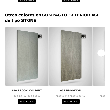
Otros colores en COMPACTO EXTERIOR XCL
de tipo STONE
→
636 BROOKLYN LIGHT
637 BROOKLYN
63
1220x2440, 1220x3050...
1220x2440, 1220x3050...
1220x24
BAJO PEDIDO
BAJO PEDIDO
BA