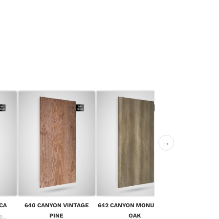
→
643 CANYON 
CA
640 CANYON VINTAGE
642 CANYON MONUMENT
OA
PINE
OAK
...