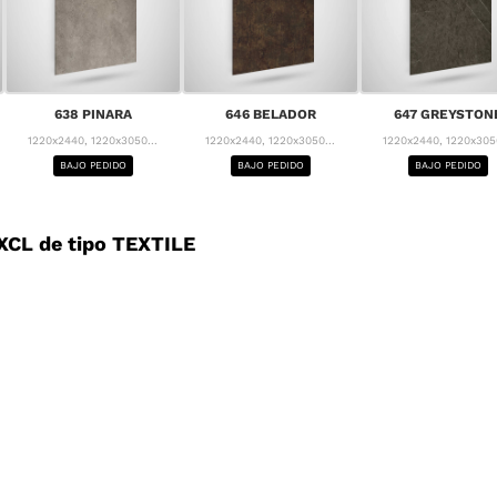
638 PINARA
646 BELADOR
647 GREYSTON
1220x2440, 1220x3050...
1220x2440, 1220x3050...
1220x2440, 1220x3050
BAJO PEDIDO
BAJO PEDIDO
BAJO PEDIDO
CL de tipo TEXTILE