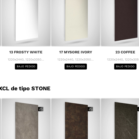
13 FROSTY WHITE
17 MYSORE IVORY
23 COFFEE
1220x2440, 1220x3050...
1220x2440, 1220x3050...
1220x2440, 1220x3050
BAJO PEDIDO
BAJO PEDIDO
BAJO PEDIDO
XCL de tipo STONE