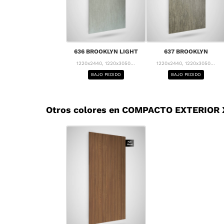
636 BROOKLYN LIGHT
637 BROOKLYN
1220x2440, 1220x3050...
1220x2440, 1220x3050...
BAJO PEDIDO
BAJO PEDIDO
Otros colores en COMPACTO EXTERIOR X