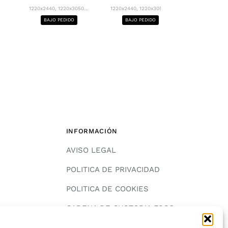
1220x2440, 12
1220x2440, 1220x3050...
1220x2440, 1220x3050...
BAJO PE
BAJO PEDIDO
BAJO PEDIDO
INFORMACIÓN
AVISO LEGAL
POLITICA DE PRIVACIDAD
POLITICA DE COOKIES
A
CADENA DE CUSTODIA FSC®