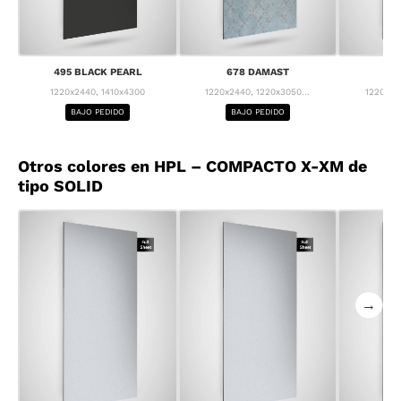
495 BLACK PEARL
678 DAMAST
68
1220x2440, 1410x4300
1220x2440, 1220x3050...
1220x24
BAJO PEDIDO
BAJO PEDIDO
BA
Otros colores en HPL – COMPACTO X-XM de
tipo SOLID
→