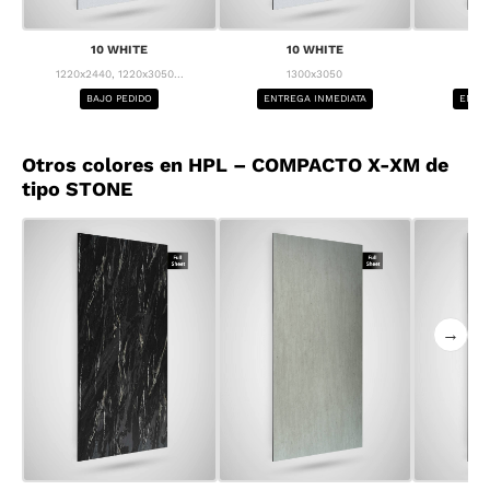
10 WHITE
10 WHITE
1
1220x2440, 1220x3050...
1300x3050
1
BAJO PEDIDO
ENTREGA INMEDIATA
ENTRE
Otros colores en HPL – COMPACTO X-XM de
tipo STONE
→