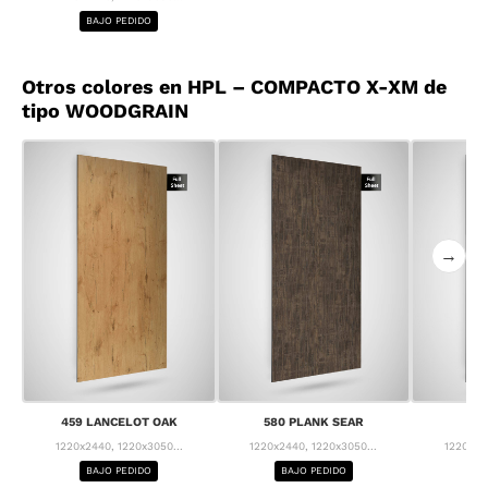
BAJO PEDIDO
Otros colores en HPL – COMPACTO X-XM de
tipo WOODGRAIN
→
459 LANCELOT OAK
580 PLANK SEAR
63
1220x2440, 1220x3050...
1220x2440, 1220x3050...
1220x24
BAJO PEDIDO
BAJO PEDIDO
BA