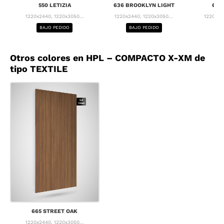
550 LETIZIA
636 BROOKLYN LIGHT
637
1220x2440, 1220x3050...
1220x2440, 1220x3050...
1220x24
BAJO PEDIDO
BAJO PEDIDO
BA
Otros colores en HPL – COMPACTO X-XM de
tipo TEXTILE
665 STREET OAK
1220x2440, 1220x3050...