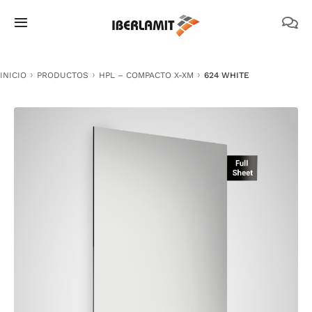
Skip
to
Toggle
content
Navigation
PRODUCTOS
INICIO
PRODUCTOS
HPL – COMPACTO X-XM
624 WHITE
NOSOTROS
CATÁLOGOS
DOCUMENTACIÓN TÉCNICA
MEDIO AMBIENTE