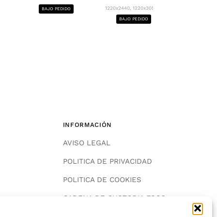
1220x2440, 12
1220x2440, 1220x3050...
BAJO PEDIDO
BAJO PE
BAJO PEDIDO
INFORMACIÓN
AVISO LEGAL
POLITICA DE PRIVACIDAD
POLITICA DE COOKIES
A
CADENA DE CUSTODIA FSC®