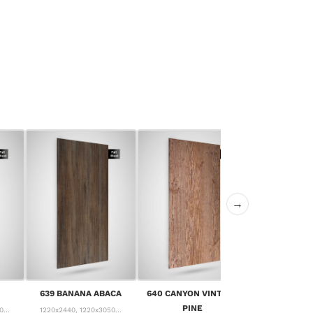
→
642 CANYON 
639 BANANA ABACA
640 CANYON VINTAGE
OA
PINE
...
1220x2440, 1220x3050...