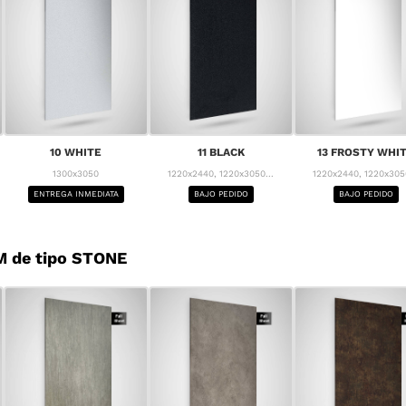
10 WHITE
11 BLACK
13 FROSTY WHI
1300x3050
1220x2440, 1220x3050...
1220x2440, 1220x3050
ENTREGA INMEDIATA
BAJO PEDIDO
BAJO PEDIDO
M de tipo STONE