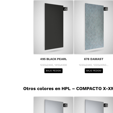
495 BLACK PEARL
678 DAMAST
1220x2440, 1410x4300
1220x2440, 1220x3050...
BAJO PEDIDO
BAJO PEDIDO
Otros colores en HPL – COMPACTO X-XM