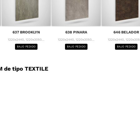
637 BROOKLYN
638 PINARA
646 BELADOR
1220x2440, 1220x3050...
1220x2440, 1220x3050...
1220x2440, 1220x3050
BAJO PEDIDO
BAJO PEDIDO
BAJO PEDIDO
 de tipo TEXTILE