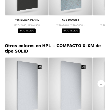
495 BLACK PEARL
678 DAMAST
68
1220x2440, 1410x4300
1220x2440, 1220x3050...
1220x24
BAJO PEDIDO
BAJO PEDIDO
BA
Otros colores en HPL – COMPACTO X-XM de
tipo SOLID
→