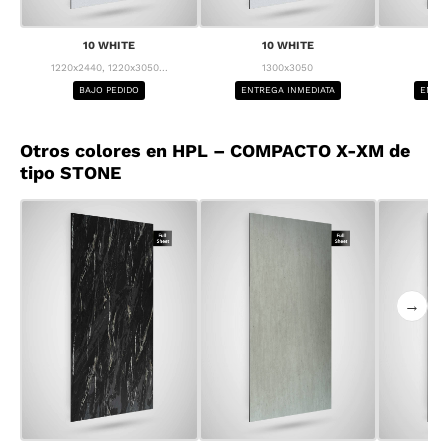
10 WHITE
10 WHITE
1
1220x2440, 1220x3050...
1300x3050
1
BAJO PEDIDO
ENTREGA INMEDIATA
ENTRE
Otros colores en HPL – COMPACTO X-XM de
tipo STONE
→