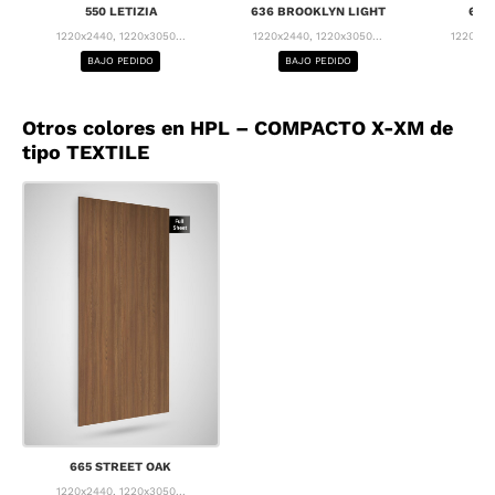
550 LETIZIA
636 BROOKLYN LIGHT
637
1220x2440, 1220x3050...
1220x2440, 1220x3050...
1220x24
BAJO PEDIDO
BAJO PEDIDO
BA
Otros colores en HPL – COMPACTO X-XM de
tipo TEXTILE
665 STREET OAK
1220x2440, 1220x3050...