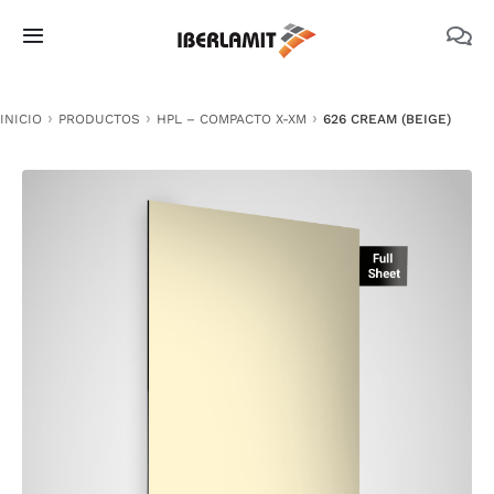
Skip
to
Toggle
content
Navigation
PRODUCTOS
INICIO
PRODUCTOS
HPL – COMPACTO X-XM
626 CREAM (BEIGE)
NOSOTROS
CATÁLOGOS
DOCUMENTACIÓN TÉCNICA
MEDIO AMBIENTE