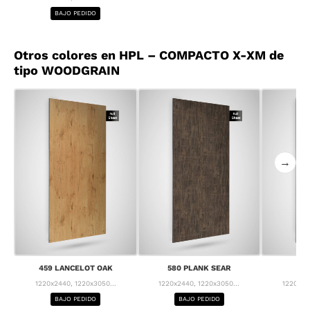
BAJO PEDIDO
Otros colores en HPL – COMPACTO X-XM de
tipo WOODGRAIN
→
459 LANCELOT OAK
580 PLANK SEAR
63
1220x2440, 1220x3050...
1220x2440, 1220x3050...
1220x24
BAJO PEDIDO
BAJO PEDIDO
BA