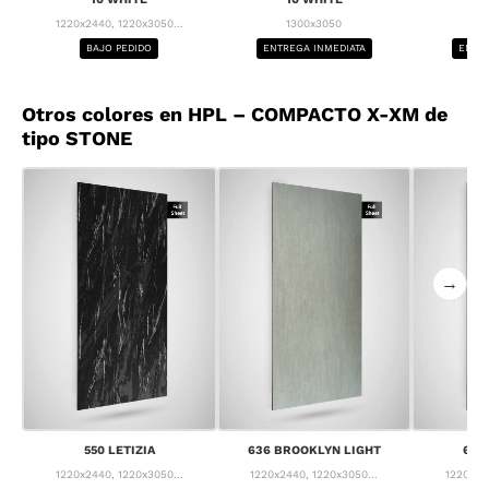
1220x2440, 1220x3050...
1300x3050
1
BAJO PEDIDO
ENTREGA INMEDIATA
ENTRE
Otros colores en HPL – COMPACTO X-XM de
tipo STONE
→
550 LETIZIA
636 BROOKLYN LIGHT
637
1220x2440, 1220x3050...
1220x2440, 1220x3050...
1220x24