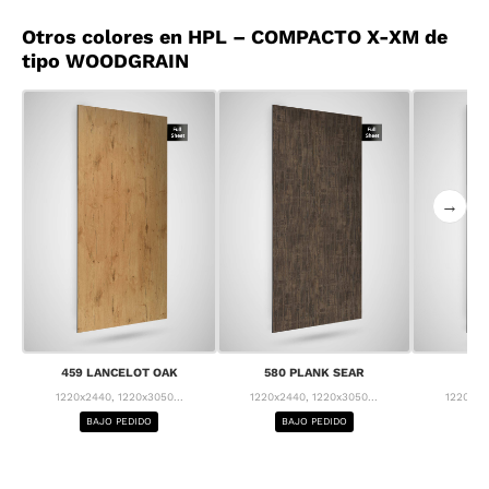
Otros colores en HPL – COMPACTO X-XM de
tipo WOODGRAIN
→
459 LANCELOT OAK
580 PLANK SEAR
63
1220x2440, 1220x3050...
1220x2440, 1220x3050...
1220x24
BAJO PEDIDO
BAJO PEDIDO
BA