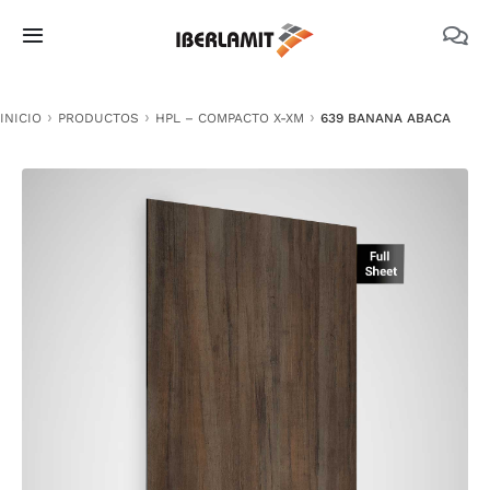
Skip
to
Toggle
content
Navigation
PRODUCTOS
INICIO
PRODUCTOS
HPL – COMPACTO X-XM
639 BANANA ABACA
NOSOTROS
CATÁLOGOS
DOCUMENTACIÓN TÉCNICA
MEDIO AMBIENTE