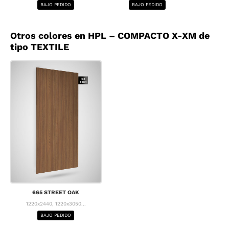
BAJO PEDIDO
BAJO PEDIDO
BA
Otros colores en HPL – COMPACTO X-XM de
tipo TEXTILE
665 STREET OAK
1220x2440, 1220x3050...
BAJO PEDIDO