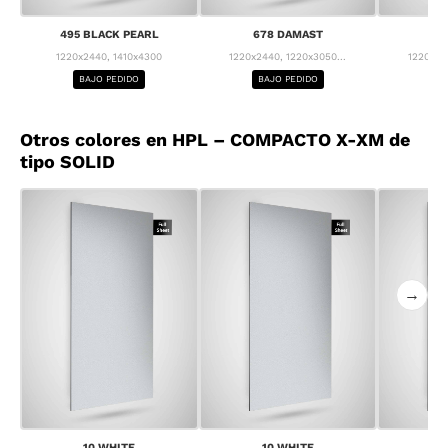
495 BLACK PEARL
678 DAMAST
68
1220x2440, 1410x4300
1220x2440, 1220x3050...
1220x24
BAJO PEDIDO
BAJO PEDIDO
BA
Otros colores en HPL – COMPACTO X-XM de
tipo SOLID
→
10 WHITE
10 WHITE
1