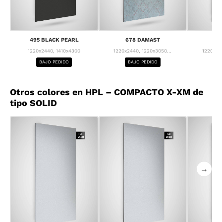
495 BLACK PEARL
678 DAMAST
68
1220x2440, 1410x4300
1220x2440, 1220x3050...
1220x24
BAJO PEDIDO
BAJO PEDIDO
BA
Otros colores en HPL – COMPACTO X-XM de
tipo SOLID
→