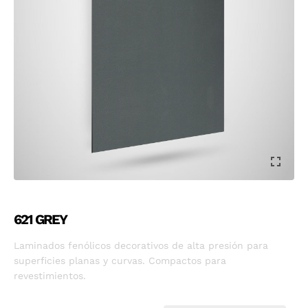
621 GREY
Laminados fenólicos decorativos de alta presión para
superficies planas y curvas. Compactos para
revestimientos.