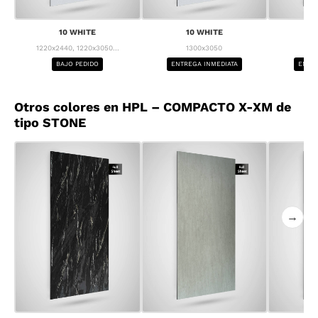
10 WHITE
10 WHITE
1
1220x2440, 1220x3050...
1300x3050
1
BAJO PEDIDO
ENTREGA INMEDIATA
ENTRE
Otros colores en HPL – COMPACTO X-XM de
tipo STONE
→