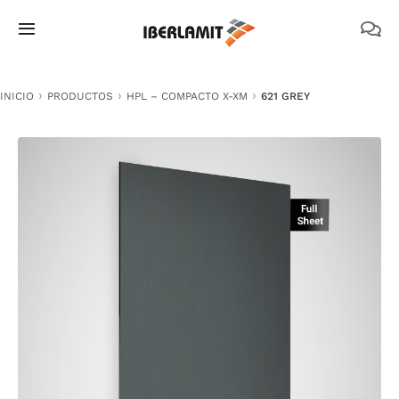
Skip
to
Toggle
content
Navigation
PRODUCTOS
INICIO
PRODUCTOS
HPL – COMPACTO X-XM
621 GREY
NOSOTROS
CATÁLOGOS
DOCUMENTACIÓN TÉCNICA
MEDIO AMBIENTE