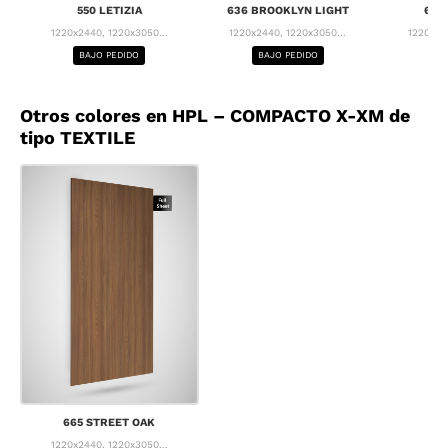
550 LETIZIA
636 BROOKLYN LIGHT
637
1220x2440, 1220x3050...
1220x2440, 1220x3050...
1220x24
BAJO PEDIDO
BAJO PEDIDO
BA
Otros colores en HPL – COMPACTO X-XM de
tipo TEXTILE
665 STREET OAK
1220x2440, 1220x3050...