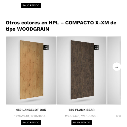
BAJO PEDIDO
Otros colores en HPL – COMPACTO X-XM de
tipo WOODGRAIN
→
459 LANCELOT OAK
580 PLANK SEAR
63
1220x2440, 1220x3050...
1220x2440, 1220x3050...
1220x24
BAJO PEDIDO
BAJO PEDIDO
BA