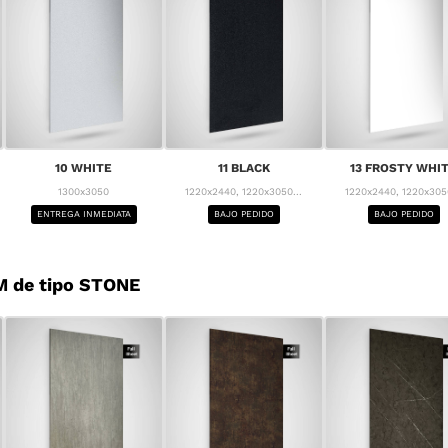
10 WHITE
11 BLACK
13 FROSTY WHI
1300x3050
1220x2440, 1220x3050...
1220x2440, 1220x3050
ENTREGA INMEDIATA
BAJO PEDIDO
BAJO PEDIDO
M de tipo STONE