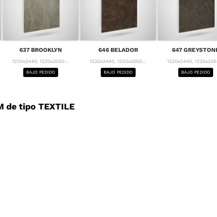
637 BROOKLYN
646 BELADOR
647 GREYSTON
1220x2440, 1220x3050...
1220x2440, 1220x3050...
1220x2440, 1220x3050
BAJO PEDIDO
BAJO PEDIDO
BAJO PEDIDO
 de tipo TEXTILE