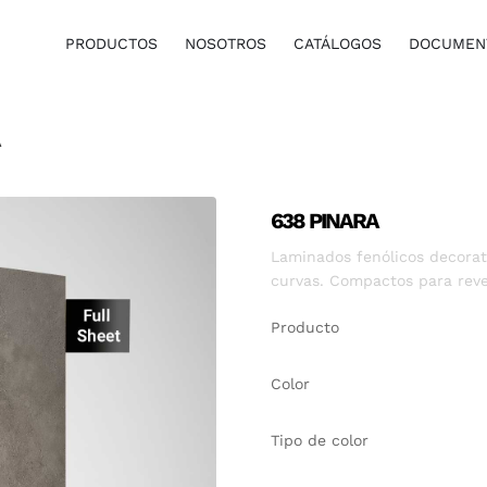
PRODUCTOS
NOSOTROS
CATÁLOGOS
DOCUMENT
A
638 PINARA
Laminados fenólicos decorati
curvas. Compactos para reve
Producto
Color
Tipo de color