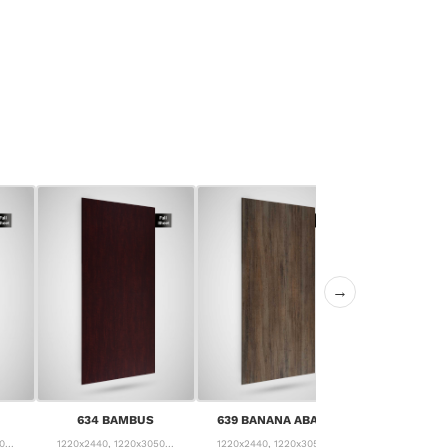
→
640 CANYON
634 BAMBUS
639 BANANA ABACA
PIN
...
1220x2440, 1220x3050...
1220x2440, 1220x3050...