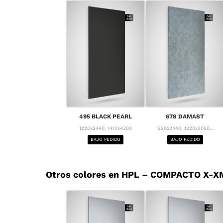
495 BLACK PEARL
678 DAMAST
1220x2440, 1410x4300
1220x2440, 1220x3050...
BAJO PEDIDO
BAJO PEDIDO
Otros colores en HPL – COMPACTO X-XM