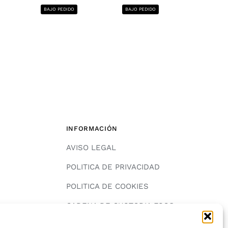
1220x2440, 12
BAJO PEDIDO
BAJO PEDIDO
BAJO PE
INFORMACIÓN
AVISO LEGAL
POLITICA DE PRIVACIDAD
POLITICA DE COOKIES
A
CADENA DE CUSTODIA FSC®