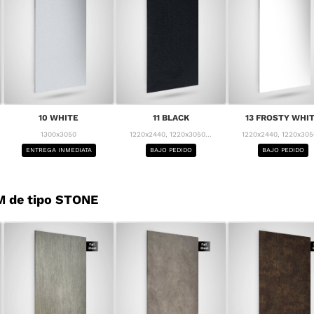
10 WHITE
11 BLACK
13 FROSTY WHI
1300x3050
1220x2440, 1220x3050...
1220x2440, 1220x3050
ENTREGA INMEDIATA
BAJO PEDIDO
BAJO PEDIDO
M de tipo STONE