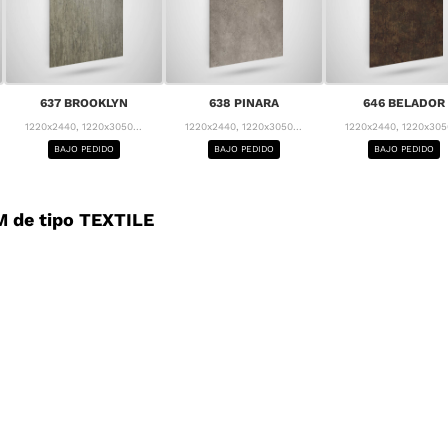
637 BROOKLYN
638 PINARA
646 BELADOR
1220x2440, 1220x3050...
1220x2440, 1220x3050...
1220x2440, 1220x3050
BAJO PEDIDO
BAJO PEDIDO
BAJO PEDIDO
 de tipo TEXTILE