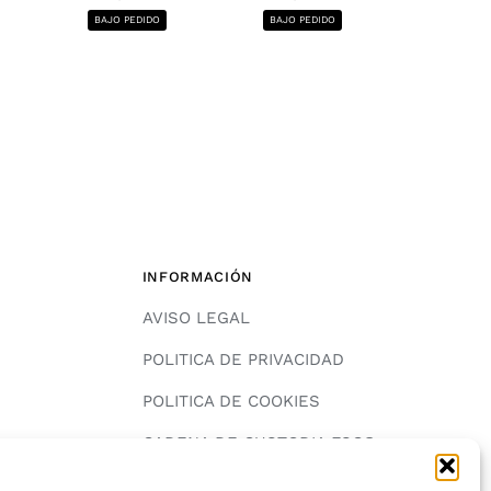
1220x2440, 12
BAJO PEDIDO
BAJO PEDIDO
BAJO PE
INFORMACIÓN
AVISO LEGAL
POLITICA DE PRIVACIDAD
POLITICA DE COOKIES
A
CADENA DE CUSTODIA FSC®