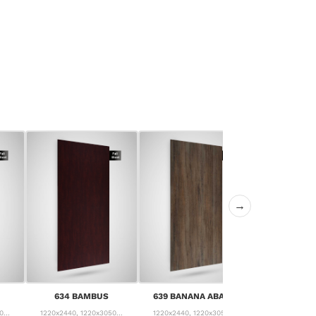
→
640 CANYON
634 BAMBUS
639 BANANA ABACA
PIN
...
1220x2440, 1220x3050...
1220x2440, 1220x3050...