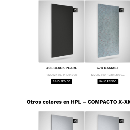
495 BLACK PEARL
678 DAMAST
1220x2440, 1410x4300
1220x2440, 1220x3050...
BAJO PEDIDO
BAJO PEDIDO
Otros colores en HPL – COMPACTO X-XM