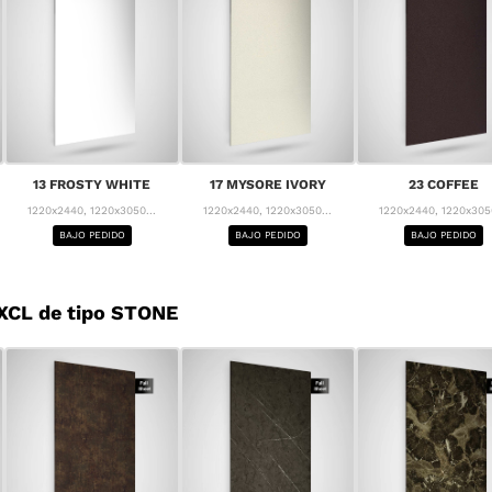
13 FROSTY WHITE
17 MYSORE IVORY
23 COFFEE
1220x2440, 1220x3050...
1220x2440, 1220x3050...
1220x2440, 1220x3050
BAJO PEDIDO
BAJO PEDIDO
BAJO PEDIDO
XCL de tipo STONE