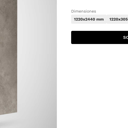
Dimensiones
1220x2440 mm
1220x30
S