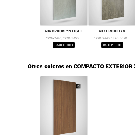
636 BROOKLYN LIGHT
637 BROOKLYN
1220x2440, 1220x3050...
1220x2440, 1220x3050...
BAJO PEDIDO
BAJO PEDIDO
Otros colores en COMPACTO EXTERIOR X