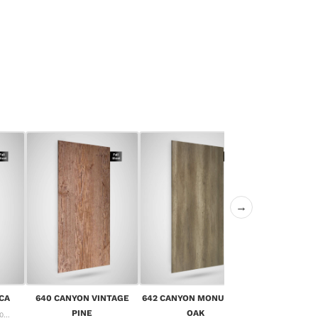
→
643 CANYON 
CA
640 CANYON VINTAGE
642 CANYON MONUMENT
OA
PINE
OAK
...