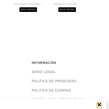
1220x2440, 12
1220x2440, 1220x3050...
1220x2440, 1220x3050...
BAJO PE
BAJO PEDIDO
BAJO PEDIDO
INFORMACIÓN
AVISO LEGAL
POLITICA DE PRIVACIDAD
POLITICA DE COOKIES
A
CADENA DE CUSTODIA FSC®