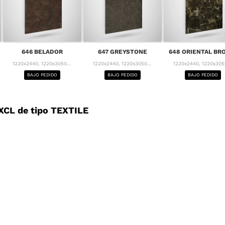
646 BELADOR
647 GREYSTONE
648 ORIENTAL B
1220x2440, 1220x3050...
1220x2440, 1220x3050...
1220x2440, 1220x3050
BAJO PEDIDO
BAJO PEDIDO
BAJO PEDIDO
CL de tipo TEXTILE