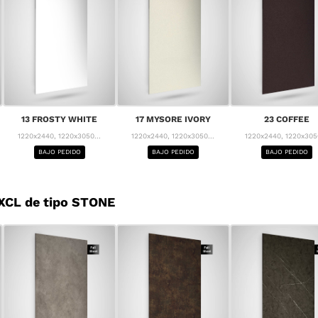
13 FROSTY WHITE
17 MYSORE IVORY
23 COFFEE
1220x2440, 1220x3050...
1220x2440, 1220x3050...
1220x2440, 1220x3050
BAJO PEDIDO
BAJO PEDIDO
BAJO PEDIDO
XCL de tipo STONE