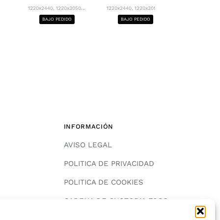
1220x2440, 12
1220x2440, 1220x3050...
1220x2440, 1220x3050...
BAJO PE
BAJO PEDIDO
BAJO PEDIDO
INFORMACIÓN
AVISO LEGAL
POLITICA DE PRIVACIDAD
POLITICA DE COOKIES
A
CADENA DE CUSTODIA FSC®