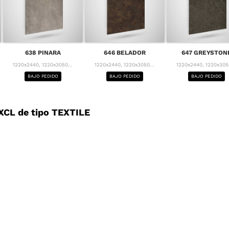
638 PINARA
646 BELADOR
647 GREYSTON
1220x2440, 1220x3050...
1220x2440, 1220x3050...
1220x2440, 1220x3050
BAJO PEDIDO
BAJO PEDIDO
BAJO PEDIDO
CL de tipo TEXTILE