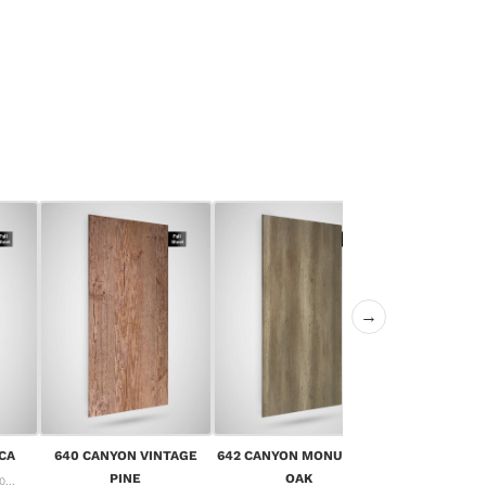
→
643 CANYON 
CA
640 CANYON VINTAGE
642 CANYON MONUMENT
OA
PINE
OAK
...