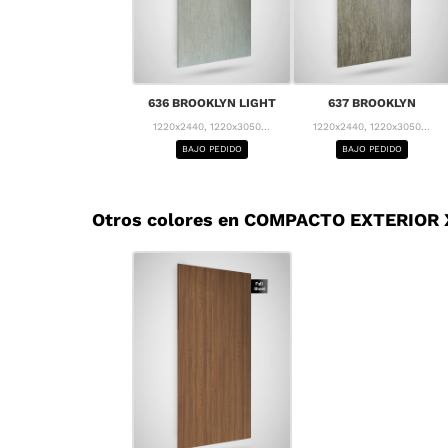
636 BROOKLYN LIGHT
637 BROOKLYN
1220x2440, 1220x3050...
1220x2440, 1220x3050...
BAJO PEDIDO
BAJO PEDIDO
Otros colores en COMPACTO EXTERIOR X