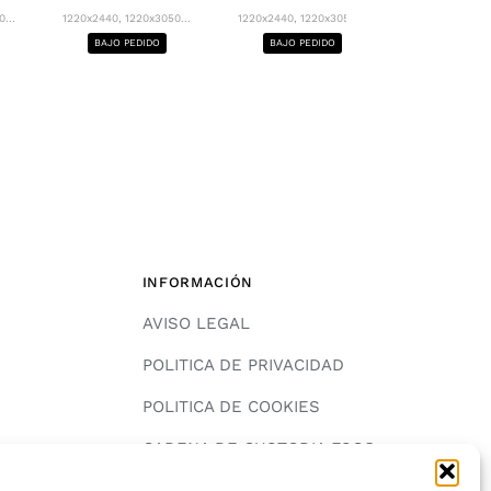
1220x2440, 12
...
1220x2440, 1220x3050...
1220x2440, 1220x3050...
BAJO PE
BAJO PEDIDO
BAJO PEDIDO
INFORMACIÓN
AVISO LEGAL
POLITICA DE PRIVACIDAD
POLITICA DE COOKIES
A
CADENA DE CUSTODIA FSC®