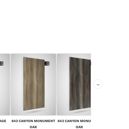
→
644 CANYON
AGE
642 CANYON MONUMENT
643 CANYON MONUMENT
OA
OAK
OAK