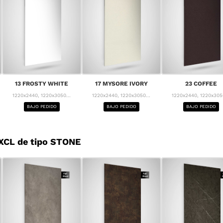
13 FROSTY WHITE
17 MYSORE IVORY
23 COFFEE
1220x2440, 1220x3050...
1220x2440, 1220x3050...
1220x2440, 1220x3050
BAJO PEDIDO
BAJO PEDIDO
BAJO PEDIDO
XCL de tipo STONE