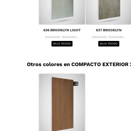
636 BROOKLYN LIGHT
637 BROOKLYN
1220x2440, 1220x3050...
1220x2440, 1220x3050...
BAJO PEDIDO
BAJO PEDIDO
Otros colores en COMPACTO EXTERIOR X