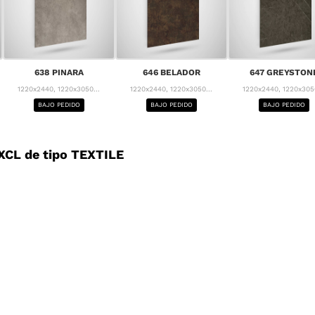
638 PINARA
646 BELADOR
647 GREYSTON
1220x2440, 1220x3050...
1220x2440, 1220x3050...
1220x2440, 1220x3050
BAJO PEDIDO
BAJO PEDIDO
BAJO PEDIDO
CL de tipo TEXTILE