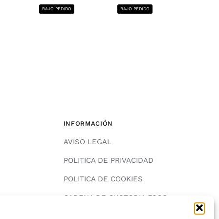
1220x2440, 12
BAJO PEDIDO
BAJO PEDIDO
BAJO PE
INFORMACIÓN
AVISO LEGAL
POLITICA DE PRIVACIDAD
POLITICA DE COOKIES
A
CADENA DE CUSTODIA FSC®