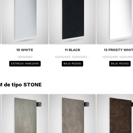
10 WHITE
11 BLACK
13 FROSTY WHI
1300x3050
1220x2440, 1220x3050...
1220x2440, 1220x3050
ENTREGA INMEDIATA
BAJO PEDIDO
BAJO PEDIDO
M de tipo STONE