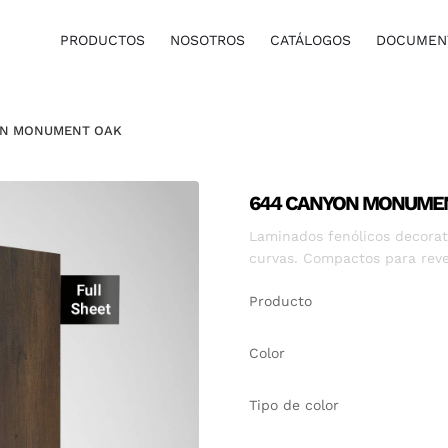
PRODUCTOS
NOSOTROS
CATÁLOGOS
DOCUMENT
ON MONUMENT OAK
644 CANYON MONUME
Laminados fenólicos decorati
curvas. Compactos para reve
Producto
Color
Tipo de color