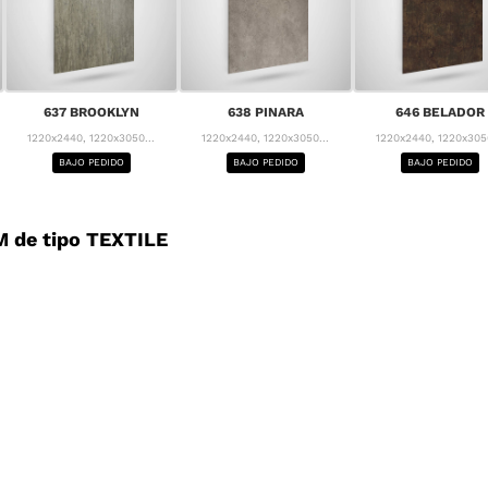
637 BROOKLYN
638 PINARA
646 BELADOR
1220x2440, 1220x3050...
1220x2440, 1220x3050...
1220x2440, 1220x3050
BAJO PEDIDO
BAJO PEDIDO
BAJO PEDIDO
 de tipo TEXTILE