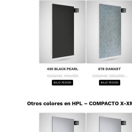
495 BLACK PEARL
678 DAMAST
1220x2440, 1410x4300
1220x2440, 1220x3050...
BAJO PEDIDO
BAJO PEDIDO
Otros colores en HPL – COMPACTO X-XM