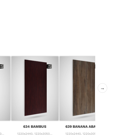
→
640 CANYON
634 BAMBUS
639 BANANA ABACA
PIN
...
1220x2440, 1220x3050...
1220x2440, 1220x3050...