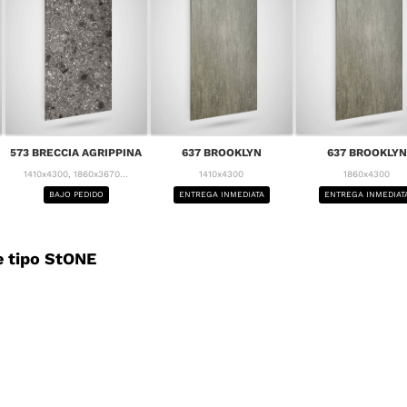
573 BRECCIA AGRIPPINA
637 BROOKLYN
637 BROOKLYN
1410x4300, 1860x3670...
1410x4300
1860x4300
BAJO PEDIDO
ENTREGA INMEDIATA
ENTREGA INMEDIAT
 tipo StONE