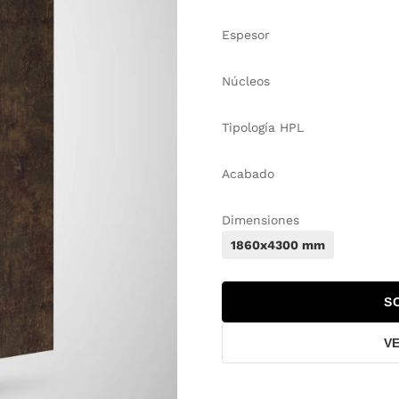
Espesor
Núcleos
Tipología HPL
Acabado
Dimensiones
1860x4300 mm
S
V