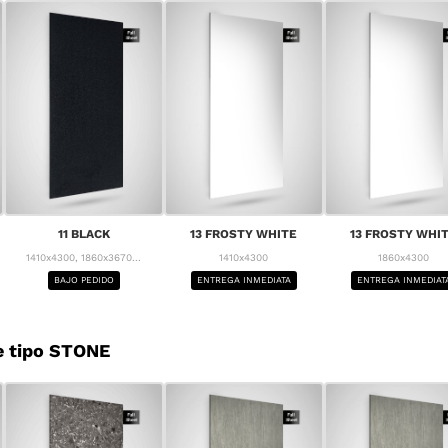
11 BLACK
13 FROSTY WHITE
13 FROSTY WHI
1410x4300, 1860x3670...
1410x4300
1860x4300
BAJO PEDIDO
ENTREGA INMEDIATA
ENTREGA INMEDIAT
e tipo STONE