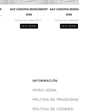
656 MONT 
R
642 CANYON MONUMENT
644 CANYON MONUMENT
1410x4300, 18
OAK
OAK
...
BAJO PE
1410x4300, 1860x3670...
1410x4300, 1860x3670...
BAJO PEDIDO
BAJO PEDIDO
INFORMACIÓN
AVISO LEGAL
POLITICA DE PRIVACIDAD
POLITICA DE COOKIES