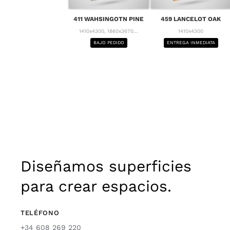
411 WAHSINGOTN PINE
459 LANCELOT OAK
1410x4300, 1860x3670...
1410x4300
BAJO PEDIDO
ENTREGA INMEDIATA
Diseñamos superficies
para crear espacios.
TELÉFONO
+34 608 269 220