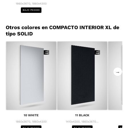
1860x3670, 1860x4300
BAJO PEDIDO
Otros colores en COMPACTO INTERIOR XL de
tipo SOLID
→
10 WHITE
11 BLACK
1
1860x3670, 1860x4300
1410x4300, 1860x3670...
1
BAJO PEDIDO
BAJO PEDIDO
ENTRE