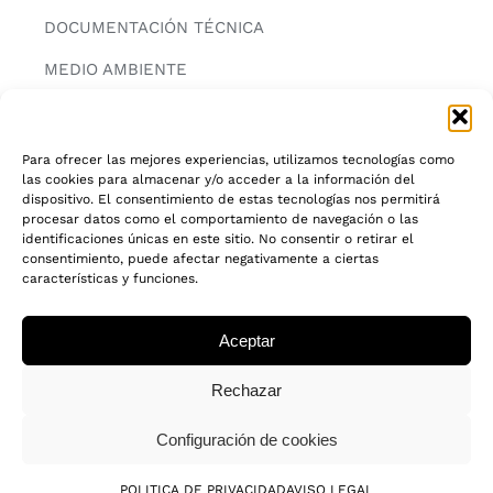
DOCUMENTACIÓN TÉCNICA
MEDIO AMBIENTE
CONTACTAR
Para ofrecer las mejores experiencias, utilizamos tecnologías como
las cookies para almacenar y/o acceder a la información del
INFORMACIÓN
dispositivo. El consentimiento de estas tecnologías nos permitirá
procesar datos como el comportamiento de navegación o las
AVISO LEGAL
identificaciones únicas en este sitio. No consentir o retirar el
consentimiento, puede afectar negativamente a ciertas
características y funciones.
POLITICA DE PRIVACIDAD
POLITICA DE COOKIES
Aceptar
CADENA DE CUSTODIA FSC®
Rechazar
Configuración de cookies
© 2018 - 2026 • Todos los derechos reservados
POLITICA DE PRIVACIDAD
AVISO LEGAL