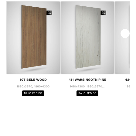
→
107 BELE WOOD
411 WAHSINGOTN PINE
426 C
1860x3670, 1860x4300
1410x4300, 1860x3670...
1860x3
BAJO PEDIDO
BAJO PEDIDO
BA