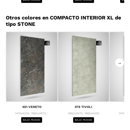
Otros colores en COMPACTO INTERIOR XL de
tipo STONE
→
461 VENETO
478 TIVOLI
4
1410x4300, 1860x3670...
1860x3670, 1860x4300
1410x43
BAJO PEDIDO
BAJO PEDIDO
BA