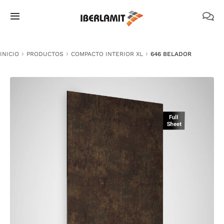
Skip
to
Toggle
content
Navigation
PRODUCTOS
INICIO
PRODUCTOS
COMPACTO INTERIOR XL
646 BELADOR
NOSOTROS
CATÁLOGOS
DOCUMENTACIÓN TÉCNICA
MEDIO AMBIENTE