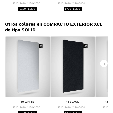
1220x2440, 1220x3050...
1220x2440, 1220x3050...
BAJO PEDIDO
BAJO PEDIDO
Otros colores en COMPACTO EXTERIOR XCL
de tipo SOLID
→
10 WHITE
11 BLACK
13 F
1220x2440, 1220x3050...
1220x2440, 1220x3050...
1220x24
BAJO PEDIDO
BAJO PEDIDO
BA