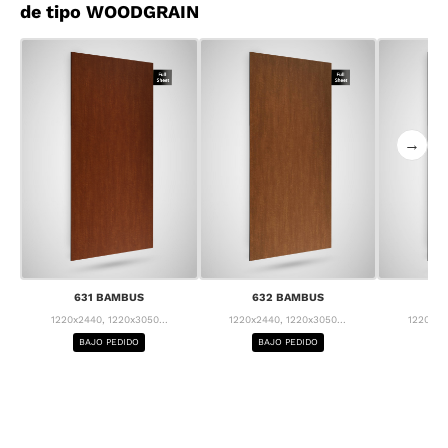
de tipo WOODGRAIN
→
631 BAMBUS
632 BAMBUS
63
1220x2440, 1220x3050...
1220x2440, 1220x3050...
1220x24
BAJO PEDIDO
BAJO PEDIDO
BA