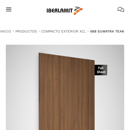
Skip
to
Toggle
content
Navigation
PRODUCTOS
INICIO
PRODUCTOS
COMPACTO EXTERIOR XCL
668 SUMATRA TEAK
NOSOTROS
CATÁLOGOS
DOCUMENTACIÓN TÉCNICA
MEDIO AMBIENTE