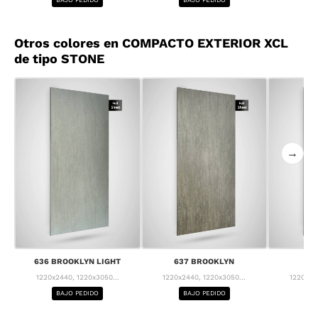
Otros colores en COMPACTO EXTERIOR XCL
de tipo STONE
→
636 BROOKLYN LIGHT
637 BROOKLYN
63
1220x2440, 1220x3050...
1220x2440, 1220x3050...
1220x24
BAJO PEDIDO
BAJO PEDIDO
BA