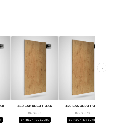
→
AK
459 LANCELOT OAK
459 LANCELOT OAK
459 LANCE
1860x4300
1860x3670
1860x4
A
ENTREGA INMEDIATA
ENTREGA INMEDIATA
ENTREGA IN