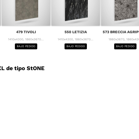
479 TIVOLI
550 LETIZIA
573 BRECCIA AGRI
1410x4300, 1860x3670...
1410x4300, 1860x3670...
1860x3670, 1860x43
BAJO PEDIDO
BAJO PEDIDO
BAJO PEDIDO
L de tipo StONE