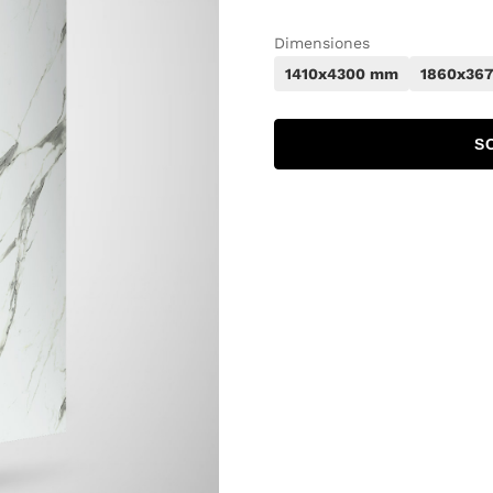
Dimensiones
1410x4300 mm
1860x36
S