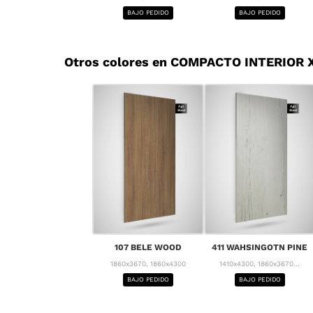
BAJO PEDIDO
BAJO PEDIDO
Otros colores en COMPACTO INTERIOR 
107 BELE WOOD
411 WAHSINGOTN PINE
1860x3670, 1860x4300
1410x4300, 1860x3670...
BAJO PEDIDO
BAJO PEDIDO