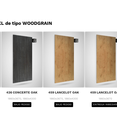
XL de tipo WOODGRAIN
426 CONCERTE OAK
459 LANCELOT OAK
459 LANCELOT O
1860x3670, 1860x4300
1860x3670, 1860x4300
1860x3670
BAJO PEDIDO
BAJO PEDIDO
ENTREGA INMEDIAT