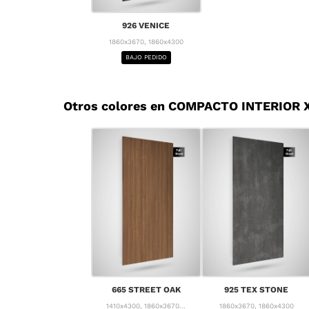
926 VENICE
1860x3670, 1860x4300
BAJO PEDIDO
Otros colores en COMPACTO INTERIOR X
665 STREET OAK
925 TEX STONE
1410x4300, 1860x3670...
1860x3670, 1860x4300