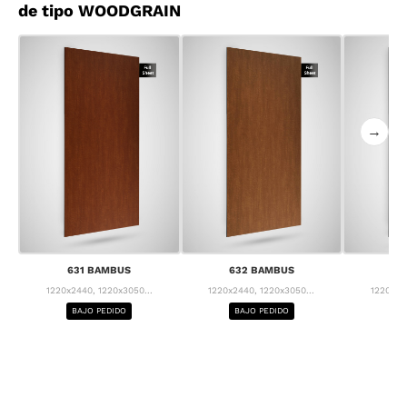
de tipo WOODGRAIN
→
631 BAMBUS
632 BAMBUS
63
1220x2440, 1220x3050...
1220x2440, 1220x3050...
1220x24
BAJO PEDIDO
BAJO PEDIDO
BA