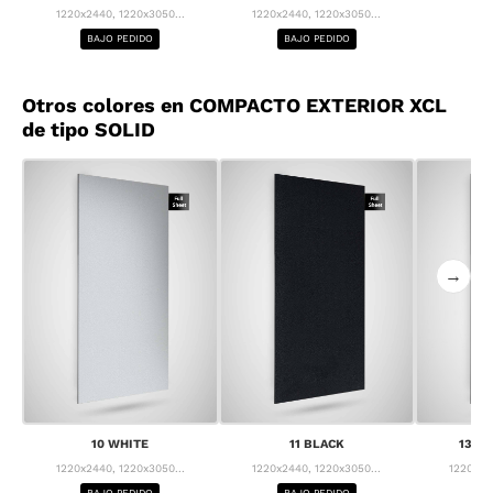
1220x2440, 1220x3050...
1220x2440, 1220x3050...
BAJO PEDIDO
BAJO PEDIDO
Otros colores en COMPACTO EXTERIOR XCL
de tipo SOLID
→
10 WHITE
11 BLACK
13 F
1220x2440, 1220x3050...
1220x2440, 1220x3050...
1220x24
BAJO PEDIDO
BAJO PEDIDO
BA