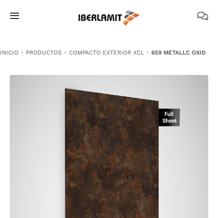
Skip
to
Toggle
content
Navigation
PRODUCTOS
INICIO
PRODUCTOS
COMPACTO EXTERIOR XCL
659 METALLC OXID
NOSOTROS
CATÁLOGOS
DOCUMENTACIÓN TÉCNICA
MEDIO AMBIENTE