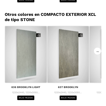
Otros colores en COMPACTO EXTERIOR XCL
de tipo STONE
→
636 BROOKLYN LIGHT
637 BROOKLYN
63
1220x2440, 1220x3050...
1220x2440, 1220x3050...
1220x24
BAJO PEDIDO
BAJO PEDIDO
BA