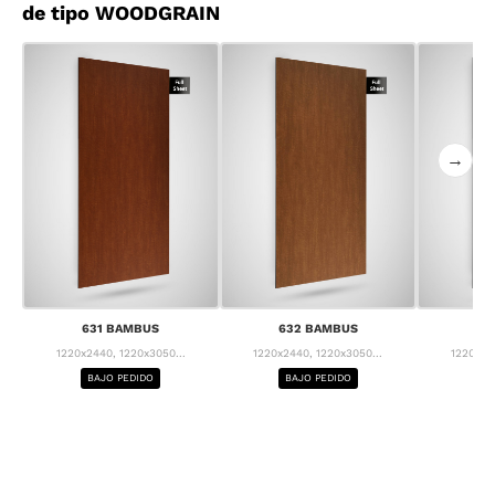
de tipo WOODGRAIN
→
631 BAMBUS
632 BAMBUS
63
1220x2440, 1220x3050...
1220x2440, 1220x3050...
1220x24
BAJO PEDIDO
BAJO PEDIDO
BA