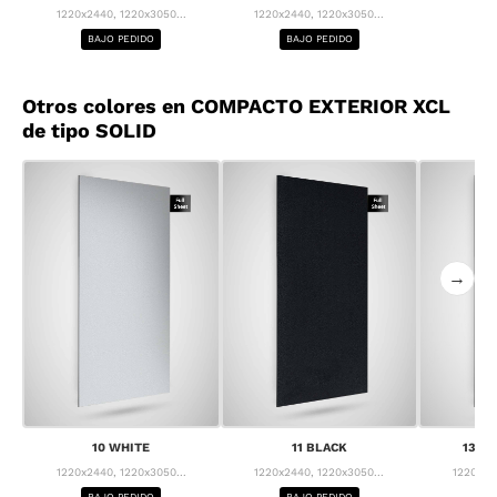
1220x2440, 1220x3050...
1220x2440, 1220x3050...
BAJO PEDIDO
BAJO PEDIDO
Otros colores en COMPACTO EXTERIOR XCL
de tipo SOLID
→
10 WHITE
11 BLACK
13 F
1220x2440, 1220x3050...
1220x2440, 1220x3050...
1220x24
BAJO PEDIDO
BAJO PEDIDO
BA