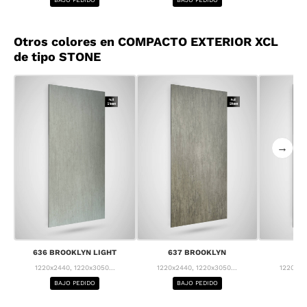
Otros colores en COMPACTO EXTERIOR XCL
de tipo STONE
→
636 BROOKLYN LIGHT
637 BROOKLYN
63
1220x2440, 1220x3050...
1220x2440, 1220x3050...
1220x24
BAJO PEDIDO
BAJO PEDIDO
BA