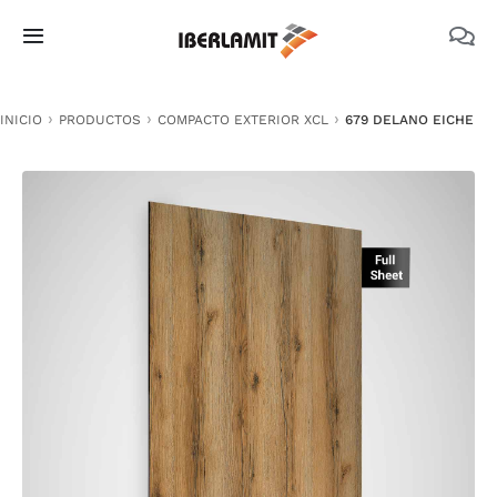
Skip
to
Toggle
content
Navigation
PRODUCTOS
INICIO
PRODUCTOS
COMPACTO EXTERIOR XCL
679 DELANO EICHE
NOSOTROS
CATÁLOGOS
DOCUMENTACIÓN TÉCNICA
MEDIO AMBIENTE