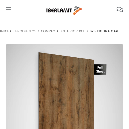
Skip
to
Toggle
content
Navigation
PRODUCTOS
INICIO
PRODUCTOS
COMPACTO EXTERIOR XCL
673 FIGURA OAK
NOSOTROS
CATÁLOGOS
DOCUMENTACIÓN TÉCNICA
MEDIO AMBIENTE