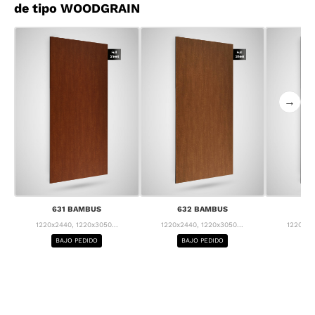
de tipo WOODGRAIN
→
631 BAMBUS
632 BAMBUS
63
1220x2440, 1220x3050...
1220x2440, 1220x3050...
1220x24
BAJO PEDIDO
BAJO PEDIDO
BA