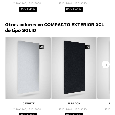
1220x2440, 1220x3050...
1220x2440, 1220x3050...
BAJO PEDIDO
BAJO PEDIDO
Otros colores en COMPACTO EXTERIOR XCL
de tipo SOLID
→
10 WHITE
11 BLACK
13 F
1220x2440, 1220x3050...
1220x2440, 1220x3050...
1220x24
BAJO PEDIDO
BAJO PEDIDO
BA