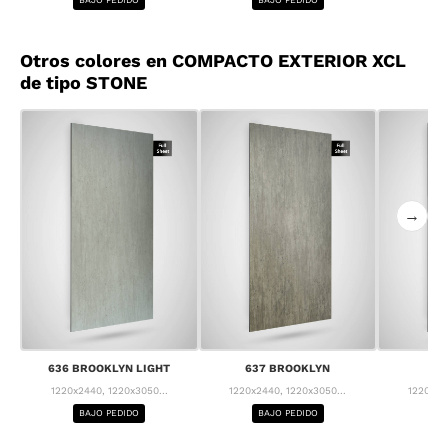
Otros colores en COMPACTO EXTERIOR XCL
de tipo STONE
→
636 BROOKLYN LIGHT
637 BROOKLYN
63
1220x2440, 1220x3050...
1220x2440, 1220x3050...
1220x24
BAJO PEDIDO
BAJO PEDIDO
BA