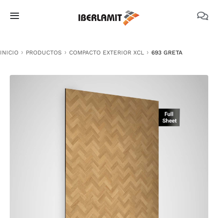
Skip
to
Toggle
content
Navigation
PRODUCTOS
INICIO
PRODUCTOS
COMPACTO EXTERIOR XCL
693 GRETA
NOSOTROS
CATÁLOGOS
DOCUMENTACIÓN TÉCNICA
MEDIO AMBIENTE