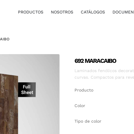
PRODUCTOS
NOSOTROS
CATÁLOGOS
DOCUMENT
AIBO
692 MARACAIBO
Laminados fenólicos decorati
curvas. Compactos para reve
Producto
Color
Tipo de color