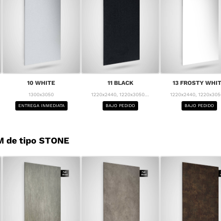
10 WHITE
11 BLACK
13 FROSTY WHI
1300x3050
1220x2440, 1220x3050...
1220x2440, 1220x3050
ENTREGA INMEDIATA
BAJO PEDIDO
BAJO PEDIDO
M de tipo STONE