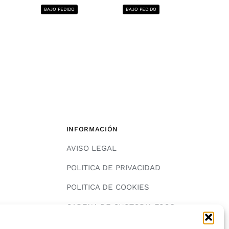
1220x2440, 12
BAJO PEDIDO
BAJO PEDIDO
BAJO PE
INFORMACIÓN
AVISO LEGAL
POLITICA DE PRIVACIDAD
POLITICA DE COOKIES
A
CADENA DE CUSTODIA FSC®