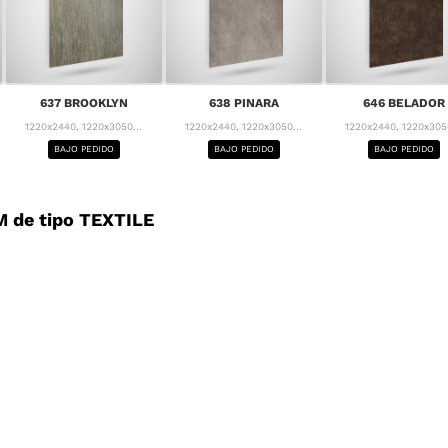
637 BROOKLYN
638 PINARA
646 BELADOR
1220x2440, 1220x3050...
1220x2440, 1220x3050...
1220x2440, 1220x3050
BAJO PEDIDO
BAJO PEDIDO
BAJO PEDIDO
 de tipo TEXTILE