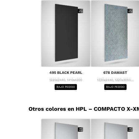
495 BLACK PEARL
678 DAMAST
1220x2440, 1410x4300
1220x2440, 1220x3050...
BAJO PEDIDO
BAJO PEDIDO
Otros colores en HPL – COMPACTO X-XM