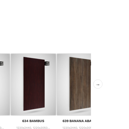
→
640 CANYON
634 BAMBUS
639 BANANA ABACA
PIN
...
1220x2440, 1220x3050...
1220x2440, 1220x3050...