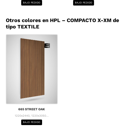
BAJO PEDIDO
BAJO PEDIDO
BA
Otros colores en HPL – COMPACTO X-XM de
tipo TEXTILE
665 STREET OAK
1220x2440, 1220x3050...
BAJO PEDIDO