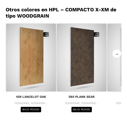
Otros colores en HPL – COMPACTO X-XM de
tipo WOODGRAIN
→
459 LANCELOT OAK
580 PLANK SEAR
63
1220x2440, 1220x3050...
1220x2440, 1220x3050...
1220x24
BAJO PEDIDO
BAJO PEDIDO
BA