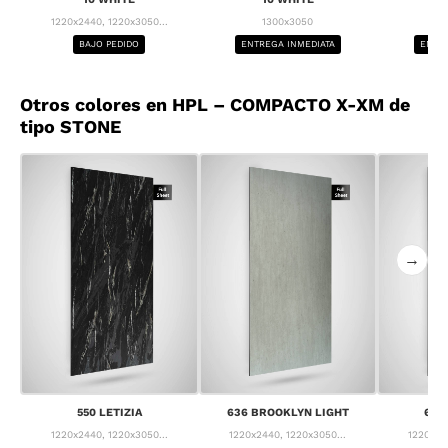
1220x2440, 1220x3050...
1300x3050
1
BAJO PEDIDO
ENTREGA INMEDIATA
ENTRE
Otros colores en HPL – COMPACTO X-XM de
tipo STONE
→
550 LETIZIA
636 BROOKLYN LIGHT
637
1220x2440, 1220x3050...
1220x2440, 1220x3050...
1220x24