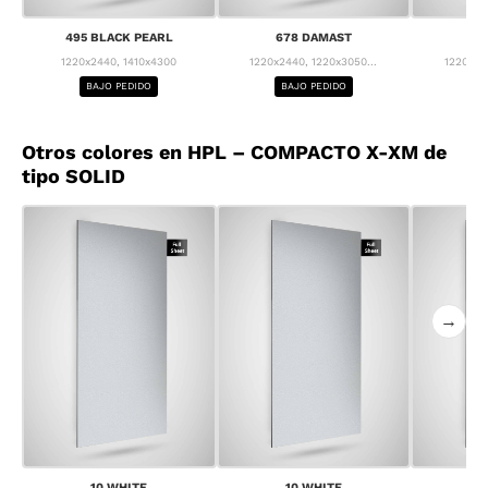
495 BLACK PEARL
678 DAMAST
68
1220x2440, 1410x4300
1220x2440, 1220x3050...
1220x24
BAJO PEDIDO
BAJO PEDIDO
BA
Otros colores en HPL – COMPACTO X-XM de
tipo SOLID
→
10 WHITE
10 WHITE
1