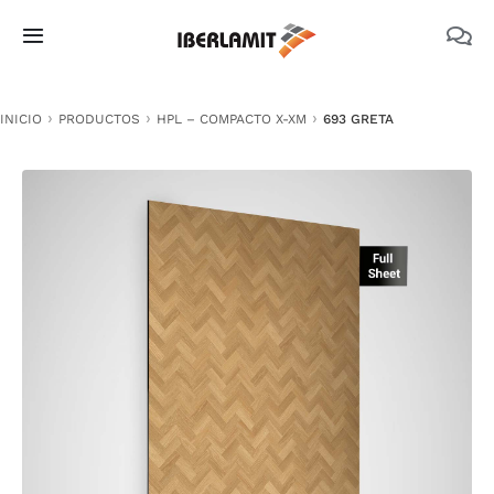
Skip
to
Toggle
content
Navigation
PRODUCTOS
INICIO
PRODUCTOS
HPL – COMPACTO X-XM
693 GRETA
NOSOTROS
CATÁLOGOS
DOCUMENTACIÓN TÉCNICA
MEDIO AMBIENTE