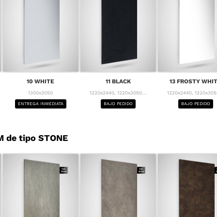
10 WHITE
11 BLACK
13 FROSTY WHI
1300x3050
1220x2440, 1220x3050...
1220x2440, 1220x3050
ENTREGA INMEDIATA
BAJO PEDIDO
BAJO PEDIDO
M de tipo STONE