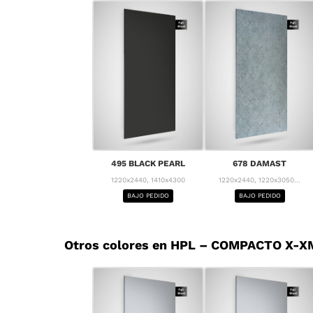
495 BLACK PEARL
678 DAMAST
1220x2440, 1410x4300
1220x2440, 1220x3050...
BAJO PEDIDO
BAJO PEDIDO
Otros colores en HPL – COMPACTO X-XM