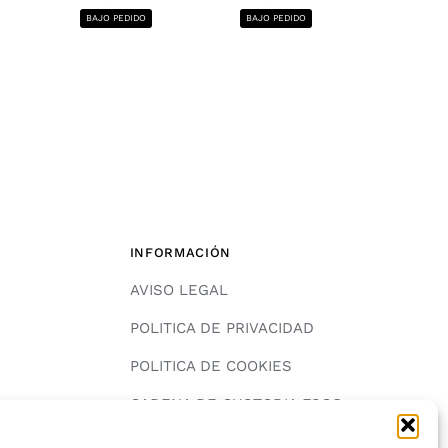
1220x2440, 12
BAJO PEDIDO
BAJO PEDIDO
BAJO PE
INFORMACIÓN
AVISO LEGAL
POLITICA DE PRIVACIDAD
POLITICA DE COOKIES
A
CADENA DE CUSTODIA FSC®