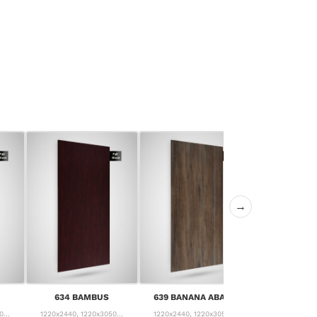
→
640 CANYON
634 BAMBUS
639 BANANA ABACA
PIN
...
1220x2440, 1220x3050...
1220x2440, 1220x3050...