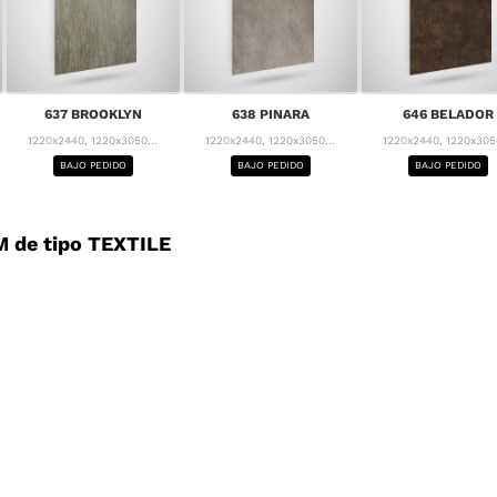
637 BROOKLYN
638 PINARA
646 BELADOR
1220x2440, 1220x3050...
1220x2440, 1220x3050...
1220x2440, 1220x3050
BAJO PEDIDO
BAJO PEDIDO
BAJO PEDIDO
 de tipo TEXTILE