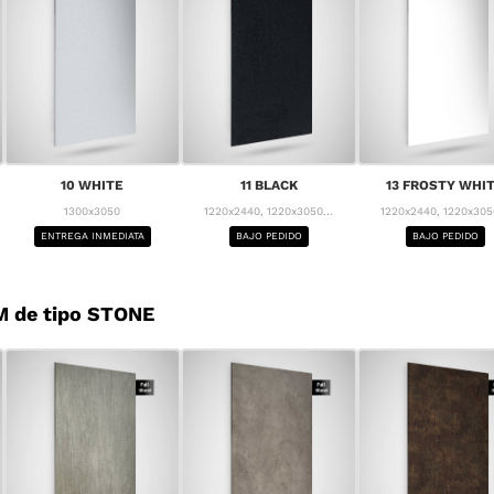
10 WHITE
11 BLACK
13 FROSTY WHI
1300x3050
1220x2440, 1220x3050...
1220x2440, 1220x3050
ENTREGA INMEDIATA
BAJO PEDIDO
BAJO PEDIDO
M de tipo STONE