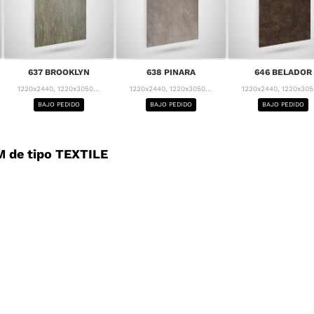
637 BROOKLYN
638 PINARA
646 BELADOR
1220x2440, 1220x3050...
1220x2440, 1220x3050...
1220x2440, 1220x3050
BAJO PEDIDO
BAJO PEDIDO
BAJO PEDIDO
 de tipo TEXTILE