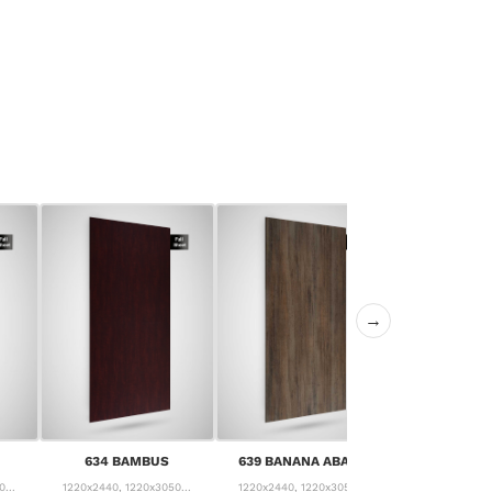
→
640 CANYON
634 BAMBUS
639 BANANA ABACA
PIN
...
1220x2440, 1220x3050...
1220x2440, 1220x3050...