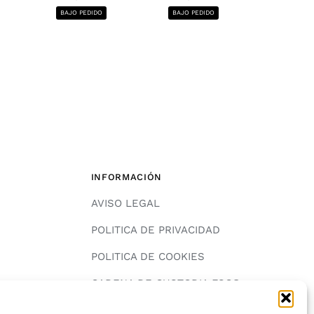
1220x2440, 12
BAJO PEDIDO
BAJO PEDIDO
BAJO PE
INFORMACIÓN
AVISO LEGAL
POLITICA DE PRIVACIDAD
POLITICA DE COOKIES
A
CADENA DE CUSTODIA FSC®