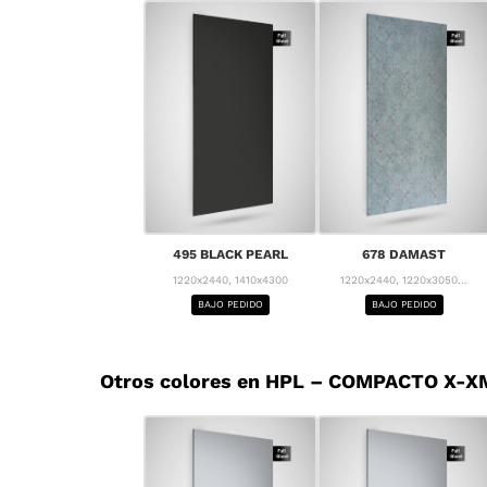
495 BLACK PEARL
678 DAMAST
1220x2440, 1410x4300
1220x2440, 1220x3050...
BAJO PEDIDO
BAJO PEDIDO
Otros colores en HPL – COMPACTO X-XM