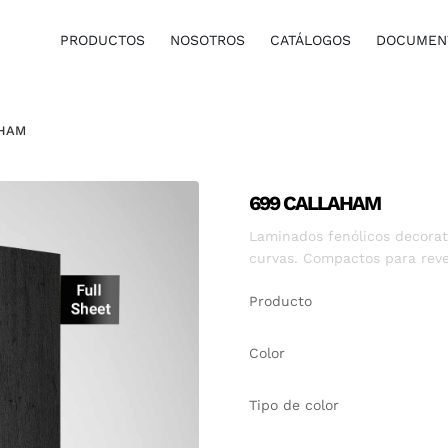
PRODUCTOS
NOSOTROS
CATÁLOGOS
DOCUMENT
AHAM
699 CALLAHAM
Laminados fenólicos decorati
curvas. Compactos para reve
Producto
Color
Tipo de color