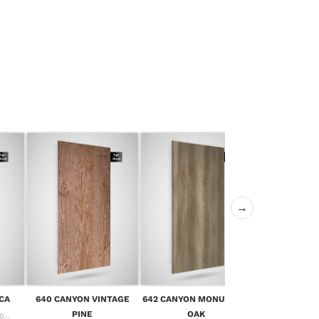
→
643 CANYON 
CA
640 CANYON VINTAGE
642 CANYON MONUMENT
OA
PINE
OAK
...