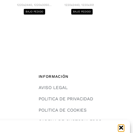
1220x2440, 12
1220x2440, 1220x3050...
1220x2440, 1220x3050...
BAJO PE
BAJO PEDIDO
BAJO PEDIDO
INFORMACIÓN
AVISO LEGAL
POLITICA DE PRIVACIDAD
POLITICA DE COOKIES
A
CADENA DE CUSTODIA FSC®