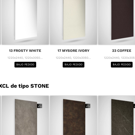
13 FROSTY WHITE
17 MYSORE IVORY
23 COFFEE
1220x2440, 1220x3050...
1220x2440, 1220x3050...
1220x2440, 1220x3050
BAJO PEDIDO
BAJO PEDIDO
BAJO PEDIDO
XCL de tipo STONE