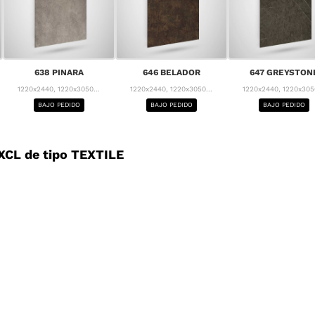
638 PINARA
646 BELADOR
647 GREYSTON
1220x2440, 1220x3050...
1220x2440, 1220x3050...
1220x2440, 1220x3050
BAJO PEDIDO
BAJO PEDIDO
BAJO PEDIDO
CL de tipo TEXTILE