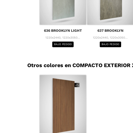
636 BROOKLYN LIGHT
637 BROOKLYN
1220x2440, 1220x3050...
1220x2440, 1220x3050...
BAJO PEDIDO
BAJO PEDIDO
Otros colores en COMPACTO EXTERIOR X