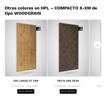
Otros colores en HPL – COMPACTO X-XM de
tipo WOODGRAIN
→
459 LANCELOT OAK
580 PLANK SEAR
63
1220x2440, 1220x3050...
1220x2440, 1220x3050...
1220x24
BAJO PEDIDO
BAJO PEDIDO
BA