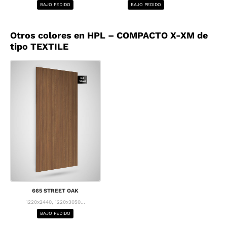
BAJO PEDIDO
BAJO PEDIDO
BA
Otros colores en HPL – COMPACTO X-XM de
tipo TEXTILE
665 STREET OAK
1220x2440, 1220x3050...
BAJO PEDIDO