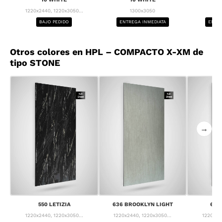
1220x2440, 1220x3050...
1300x3050
1
BAJO PEDIDO
ENTREGA INMEDIATA
ENTRE
Otros colores en HPL – COMPACTO X-XM de
tipo STONE
→
550 LETIZIA
636 BROOKLYN LIGHT
637
1220x2440, 1220x3050...
1220x2440, 1220x3050...
1220x24