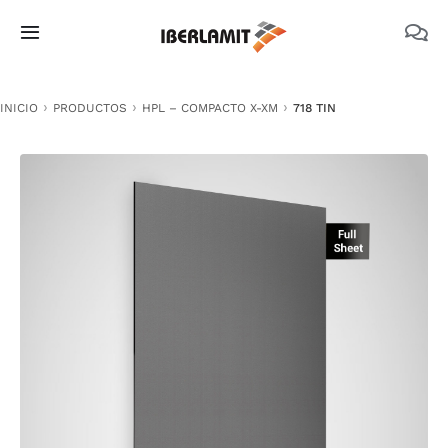
Skip
to
Toggle
content
Navigation
PRODUCTOS
INICIO
PRODUCTOS
HPL – COMPACTO X-XM
718 TIN
NOSOTROS
CATÁLOGOS
DOCUMENTACIÓN TÉCNICA
MEDIO AMBIENTE