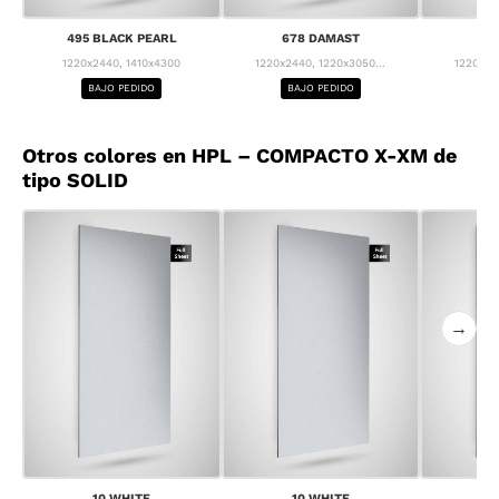
495 BLACK PEARL
678 DAMAST
68
1220x2440, 1410x4300
1220x2440, 1220x3050...
1220x24
BAJO PEDIDO
BAJO PEDIDO
BA
Otros colores en HPL – COMPACTO X-XM de
tipo SOLID
→
10 WHITE
10 WHITE
1