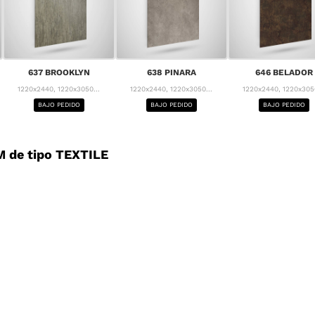
637 BROOKLYN
638 PINARA
646 BELADOR
1220x2440, 1220x3050...
1220x2440, 1220x3050...
1220x2440, 1220x3050
BAJO PEDIDO
BAJO PEDIDO
BAJO PEDIDO
 de tipo TEXTILE