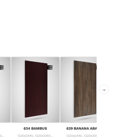
→
640 CANYON
634 BAMBUS
639 BANANA ABACA
PIN
...
1220x2440, 1220x3050...
1220x2440, 1220x3050...