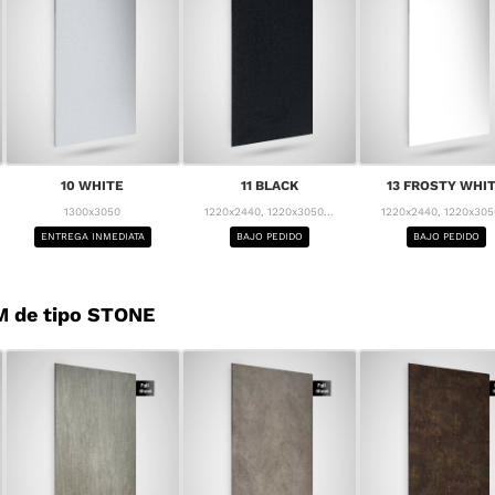
10 WHITE
11 BLACK
13 FROSTY WHI
1300x3050
1220x2440, 1220x3050...
1220x2440, 1220x3050
ENTREGA INMEDIATA
BAJO PEDIDO
BAJO PEDIDO
M de tipo STONE