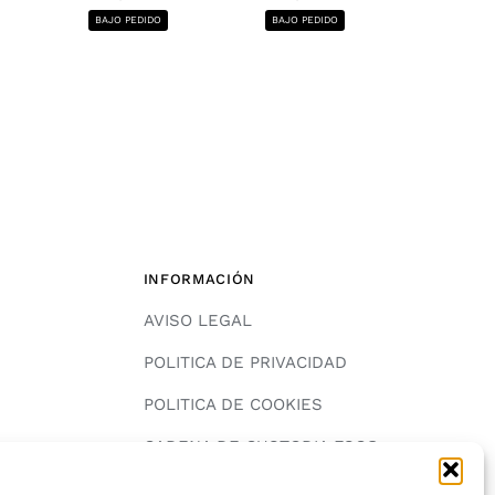
1220x2440, 12
BAJO PEDIDO
BAJO PEDIDO
BAJO PE
INFORMACIÓN
AVISO LEGAL
POLITICA DE PRIVACIDAD
POLITICA DE COOKIES
A
CADENA DE CUSTODIA FSC®