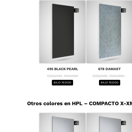
495 BLACK PEARL
678 DAMAST
1220x2440, 1410x4300
1220x2440, 1220x3050...
BAJO PEDIDO
BAJO PEDIDO
Otros colores en HPL – COMPACTO X-XM