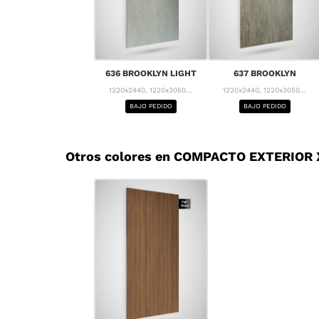
636 BROOKLYN LIGHT
637 BROOKLYN
1220x2440, 1220x3050...
1220x2440, 1220x3050...
BAJO PEDIDO
BAJO PEDIDO
Otros colores en COMPACTO EXTERIOR X