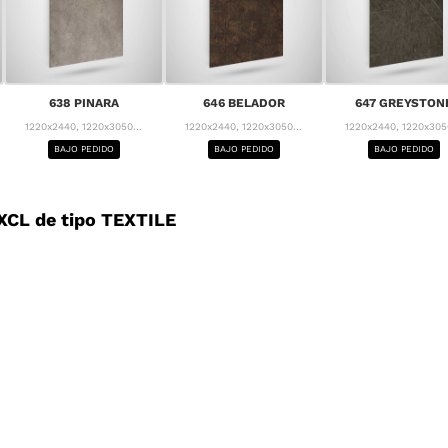
638 PINARA
646 BELADOR
647 GREYSTON
1220x2440, 1220x3050...
1220x2440, 1220x3050...
1220x2440, 1220x3050
BAJO PEDIDO
BAJO PEDIDO
BAJO PEDIDO
CL de tipo TEXTILE