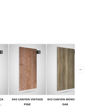
→
643 CANYON 
CA
640 CANYON VINTAGE
642 CANYON MONUMENT
OA
PINE
OAK
...