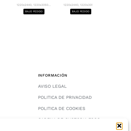
1220x2440, 12
1220x2440, 1220x3050...
1220x2440, 1220x3050...
BAJO PE
BAJO PEDIDO
BAJO PEDIDO
INFORMACIÓN
AVISO LEGAL
POLITICA DE PRIVACIDAD
POLITICA DE COOKIES
A
CADENA DE CUSTODIA FSC®