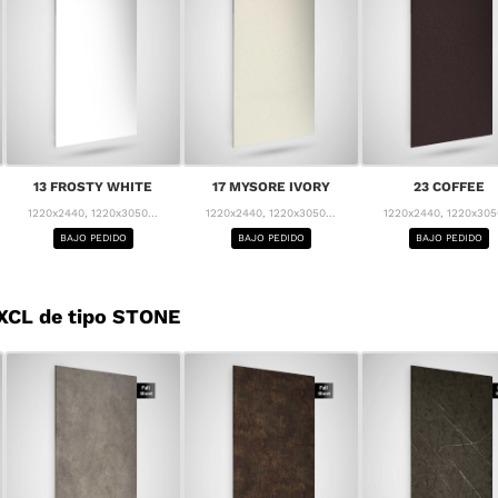
13 FROSTY WHITE
17 MYSORE IVORY
23 COFFEE
1220x2440, 1220x3050...
1220x2440, 1220x3050...
1220x2440, 1220x3050
BAJO PEDIDO
BAJO PEDIDO
BAJO PEDIDO
XCL de tipo STONE