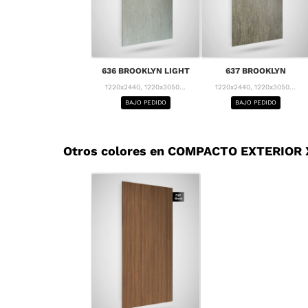
636 BROOKLYN LIGHT
637 BROOKLYN
1220x2440, 1220x3050...
1220x2440, 1220x3050...
BAJO PEDIDO
BAJO PEDIDO
Otros colores en COMPACTO EXTERIOR X