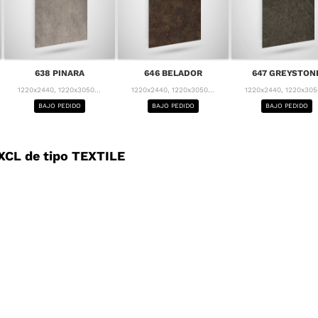
638 PINARA
646 BELADOR
647 GREYSTON
1220x2440, 1220x3050...
1220x2440, 1220x3050...
1220x2440, 1220x3050
BAJO PEDIDO
BAJO PEDIDO
BAJO PEDIDO
CL de tipo TEXTILE