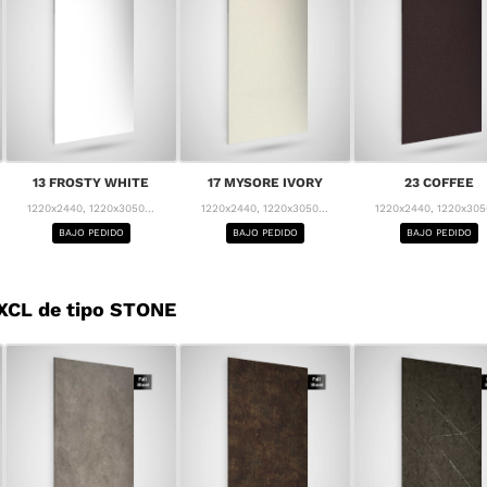
13 FROSTY WHITE
17 MYSORE IVORY
23 COFFEE
1220x2440, 1220x3050...
1220x2440, 1220x3050...
1220x2440, 1220x3050
BAJO PEDIDO
BAJO PEDIDO
BAJO PEDIDO
XCL de tipo STONE