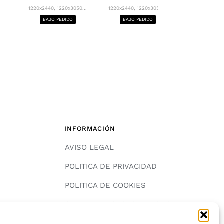
1220x2440, 12
1220x2440, 1220x3050...
1220x2440, 1220x3050...
BAJO PE
BAJO PEDIDO
BAJO PEDIDO
INFORMACIÓN
AVISO LEGAL
POLITICA DE PRIVACIDAD
POLITICA DE COOKIES
A
CADENA DE CUSTODIA FSC®