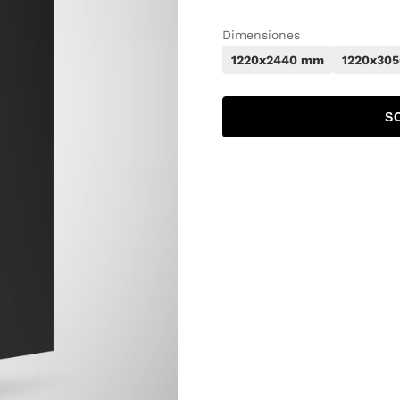
Dimensiones
1220x2440 mm
1220x30
S