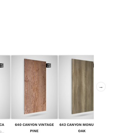
→
643 CANYON 
CA
640 CANYON VINTAGE
642 CANYON MONUMENT
OA
PINE
OAK
...