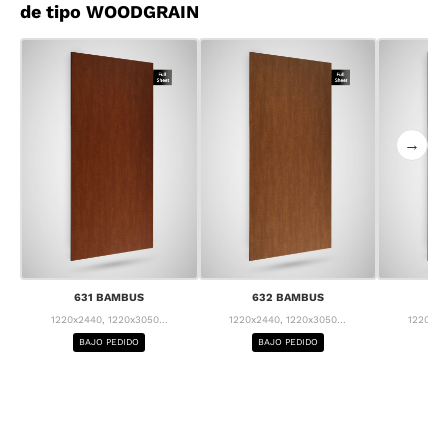
de tipo WOODGRAIN
→
631 BAMBUS
632 BAMBUS
63
1220x2440, 1220x3050...
1220x2440, 1220x3050...
1220x24
BAJO PEDIDO
BAJO PEDIDO
BA