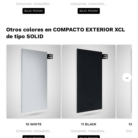
1220x2440, 1220x3050...
1220x2440, 1220x3050...
BAJO PEDIDO
BAJO PEDIDO
Otros colores en COMPACTO EXTERIOR XCL
de tipo SOLID
→
10 WHITE
11 BLACK
13 F
1220x2440, 1220x3050...
1220x2440, 1220x3050...
1220x24
BAJO PEDIDO
BAJO PEDIDO
BA