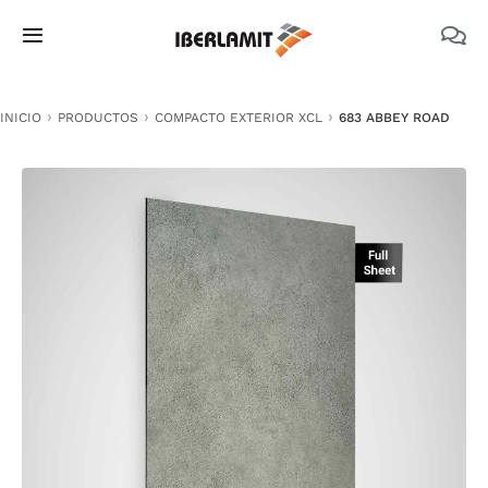
Skip
to
Toggle
content
Navigation
PRODUCTOS
INICIO
PRODUCTOS
COMPACTO EXTERIOR XCL
683 ABBEY ROAD
NOSOTROS
CATÁLOGOS
DOCUMENTACIÓN TÉCNICA
MEDIO AMBIENTE