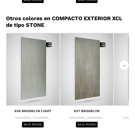
Otros colores en COMPACTO EXTERIOR XCL
de tipo STONE
→
636 BROOKLYN LIGHT
637 BROOKLYN
63
1220x2440, 1220x3050...
1220x2440, 1220x3050...
1220x24
BAJO PEDIDO
BAJO PEDIDO
BA