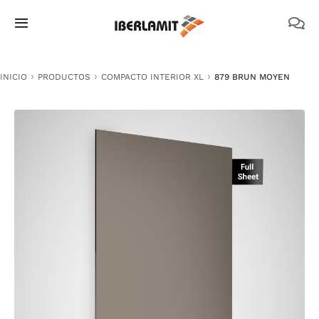
Skip
to
Toggle
content
Navigation
PRODUCTOS
INICIO
PRODUCTOS
COMPACTO INTERIOR XL
879 BRUN MOYEN
NOSOTROS
CATÁLOGOS
DOCUMENTACIÓN TÉCNICA
MEDIO AMBIENTE