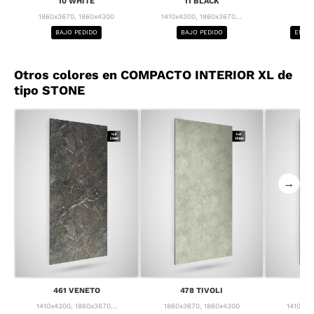
10 WHITE
11 BLACK
1
1860x3670, 1860x4300
1410x4300, 1860x3670...
1
BAJO PEDIDO
BAJO PEDIDO
ENTRE
Otros colores en COMPACTO INTERIOR XL de
tipo STONE
→
461 VENETO
478 TIVOLI
4
1410x4300, 1860x3670...
1860x3670, 1860x4300
1410x43