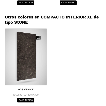
BAJO PEDIDO
BAJO PEDIDO
BA
Otros colores en COMPACTO INTERIOR XL de
tipo StONE
926 VENICE
1860x3670, 1860x4300
BAJO PEDIDO