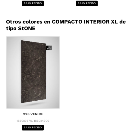
BAJO PEDIDO
BAJO PEDIDO
BA
Otros colores en COMPACTO INTERIOR XL de
tipo StONE
926 VENICE
1860x3670, 1860x4300
BAJO PEDIDO