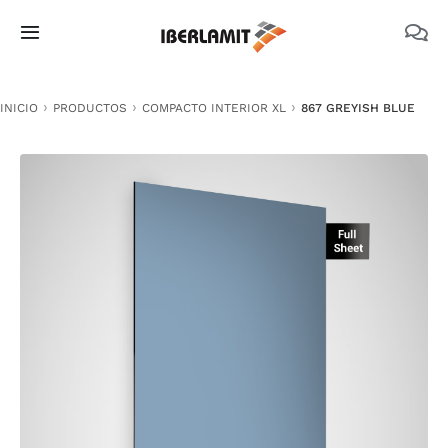
Skip
to
Toggle
content
Navigation
PRODUCTOS
INICIO
PRODUCTOS
COMPACTO INTERIOR XL
867 GREYISH BLUE
NOSOTROS
CATÁLOGOS
DOCUMENTACIÓN TÉCNICA
MEDIO AMBIENTE