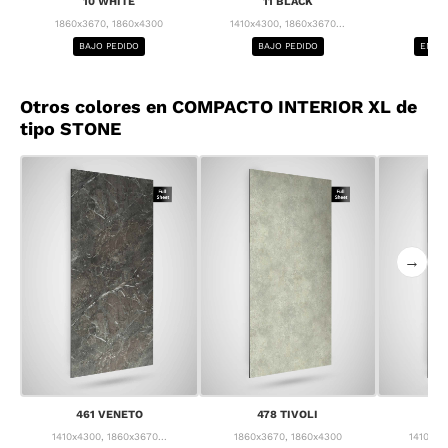
10 WHITE
11 BLACK
1
1860x3670, 1860x4300
1410x4300, 1860x3670...
1
BAJO PEDIDO
BAJO PEDIDO
ENTRE
Otros colores en COMPACTO INTERIOR XL de
tipo STONE
→
461 VENETO
478 TIVOLI
4
1410x4300, 1860x3670...
1860x3670, 1860x4300
1410x43