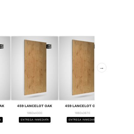
→
AK
459 LANCELOT OAK
459 LANCELOT OAK
459 LANCE
1860x4300
1860x3670
1860x4
A
ENTREGA INMEDIATA
ENTREGA INMEDIATA
ENTREGA IN