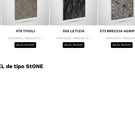
479 TIVOLI
550 LETIZIA
573 BRECCIA AGRI
1410x4300, 1860x3670...
1410x4300, 1860x3670...
1860x3670, 1860x43
BAJO PEDIDO
BAJO PEDIDO
BAJO PEDIDO
L de tipo StONE