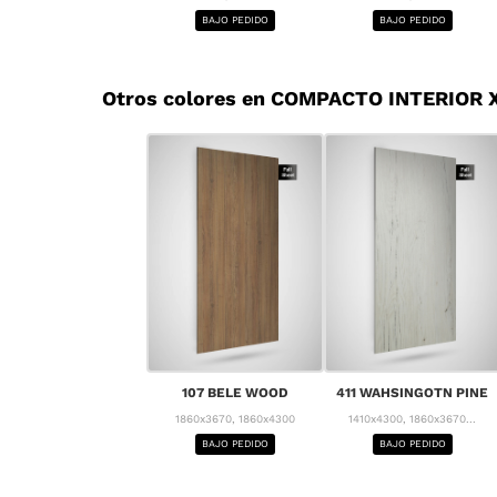
BAJO PEDIDO
BAJO PEDIDO
Otros colores en COMPACTO INTERIOR 
107 BELE WOOD
411 WAHSINGOTN PINE
1860x3670, 1860x4300
1410x4300, 1860x3670...
BAJO PEDIDO
BAJO PEDIDO