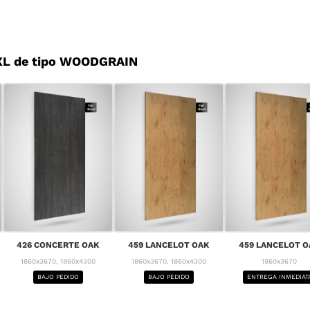
XL de tipo WOODGRAIN
426 CONCERTE OAK
459 LANCELOT OAK
459 LANCELOT O
1860x3670, 1860x4300
1860x3670, 1860x4300
1860x3670
BAJO PEDIDO
BAJO PEDIDO
ENTREGA INMEDIAT