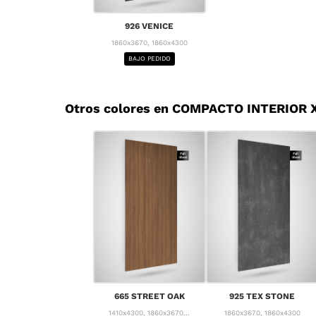
926 VENICE
1860x3670, 1860x4300
BAJO PEDIDO
Otros colores en COMPACTO INTERIOR X
665 STREET OAK
925 TEX STONE
1410x4300, 1860x3670...
1860x3670, 1860x4300