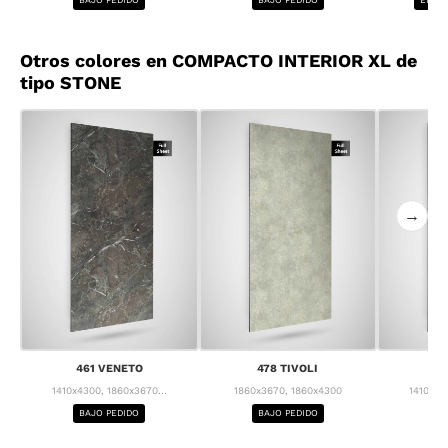
Otros colores en COMPACTO INTERIOR XL de
tipo STONE
→
461 VENETO
478 TIVOLI
4
1410x4300, 1860x3670...
1860x3670, 1860x4300
1410x43
BAJO PEDIDO
BAJO PEDIDO
BA