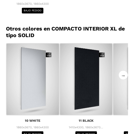
1860x3670, 1860x4300
BAJO PEDIDO
Otros colores en COMPACTO INTERIOR XL de
tipo SOLID
→
10 WHITE
11 BLACK
1
1860x3670, 1860x4300
1410x4300, 1860x3670...
1
BAJO PEDIDO
BAJO PEDIDO
ENTRE