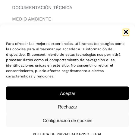
DOCUMENTACIÓN TÉCNICA
MEDIO AMBIENTE
CONTACTAR
Para ofrecer las mejores experiencias, utilizamos tecnologías como
las cookies para almacenar y/o acceder a la información del
INFORMACIÓN
dispositivo. El consentimiento de estas tecnologías nos permitirá
procesar datos como el comportamiento de navegación o las
AVISO LEGAL
identificaciones únicas en este sitio. No consentir o retirar el
consentimiento, puede afectar negativamente a ciertas
características y funciones.
POLITICA DE PRIVACIDAD
POLITICA DE COOKIES
Aceptar
CADENA DE CUSTODIA FSC®
Rechazar
Configuración de cookies
© 2018 - 2026 • Todos los derechos reservados
POLITICA DE PRIVACIDAD
AVISO LEGAL