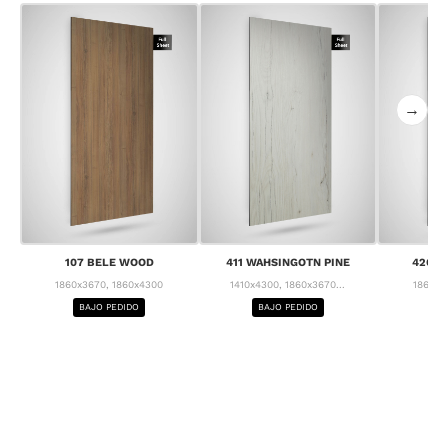
→
107 BELE WOOD
411 WAHSINGOTN PINE
426 C
1860x3670, 1860x4300
1410x4300, 1860x3670...
1860x3
BAJO PEDIDO
BAJO PEDIDO
BA