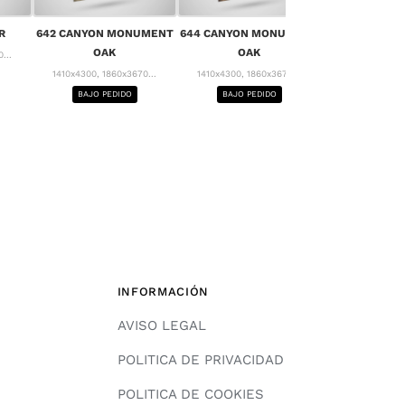
656 MONT 
R
642 CANYON MONUMENT
644 CANYON MONUMENT
1410x4300, 18
OAK
OAK
...
BAJO PE
1410x4300, 1860x3670...
1410x4300, 1860x3670...
BAJO PEDIDO
BAJO PEDIDO
INFORMACIÓN
AVISO LEGAL
POLITICA DE PRIVACIDAD
POLITICA DE COOKIES