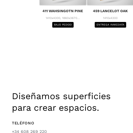
411 WAHSINGOTN PINE
459 LANCELOT OAK
1410x4300, 1860x3670...
1410x4300
BAJO PEDIDO
ENTREGA INMEDIATA
Diseñamos superficies
para crear espacios.
TELÉFONO
+34 608 269 220