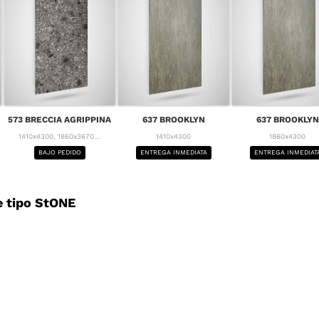
573 BRECCIA AGRIPPINA
637 BROOKLYN
637 BROOKLYN
1410x4300, 1860x3670...
1410x4300
1860x4300
BAJO PEDIDO
ENTREGA INMEDIATA
ENTREGA INMEDIAT
 tipo StONE