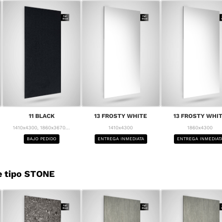
11 BLACK
13 FROSTY WHITE
13 FROSTY WHI
1410x4300, 1860x3670...
1410x4300
1860x4300
BAJO PEDIDO
ENTREGA INMEDIATA
ENTREGA INMEDIAT
e tipo STONE