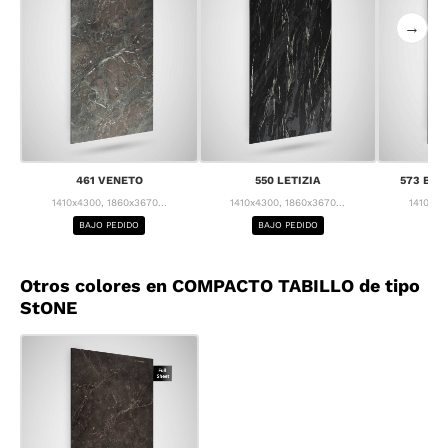
→
461 VENETO
550 LETIZIA
573 BRE
1410x4300, 1860x3670...
1410x4300, 1860x3670...
1410x43
BAJO PEDIDO
BAJO PEDIDO
BA
Otros colores en COMPACTO TABILLO de tipo
StONE