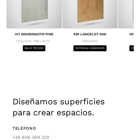
411 WAHSINGOTN PINE
459 LANCELOT OAK
459 L
1410x4300, 1860x3670...
1410x4300
1
BAJO PEDIDO
ENTREGA INMEDIATA
ENTRE
Diseñamos superficies
para crear espacios.
TELÉFONO
+34 608 269 220