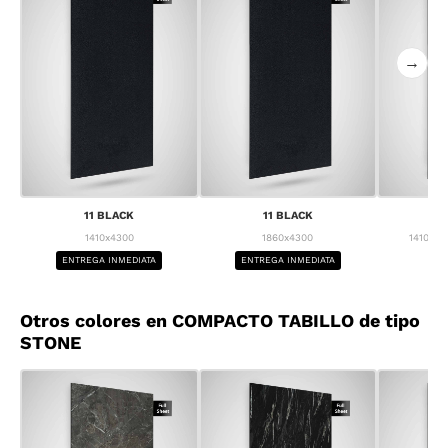
→
11 BLACK
11 BLACK
1
1410x4300
1860x4300
1410x43
ENTREGA INMEDIATA
ENTREGA INMEDIATA
BA
Otros colores en COMPACTO TABILLO de tipo
STONE