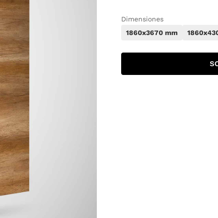
Dimensiones
1860x3670 mm
1860x43
S