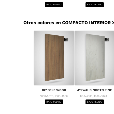
BAJO PEDIDO
BAJO PEDIDO
Otros colores en COMPACTO INTERIOR 
107 BELE WOOD
411 WAHSINGOTN PINE
1860x3670, 1860x4300
1410x4300, 1860x3670...
BAJO PEDIDO
BAJO PEDIDO