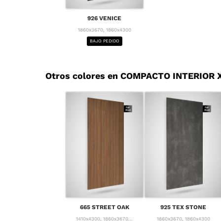
926 VENICE
1860x3670, 1860x4300
BAJO PEDIDO
Otros colores en COMPACTO INTERIOR X
665 STREET OAK
925 TEX STONE
1410x4300, 1860x3670...
1860x3670, 1860x4300