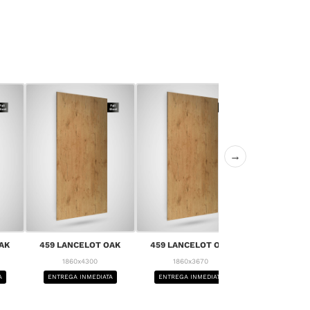
→
AK
459 LANCELOT OAK
459 LANCELOT OAK
459 LANCE
1860x4300
1860x3670
1860x4
A
ENTREGA INMEDIATA
ENTREGA INMEDIATA
ENTREGA IN