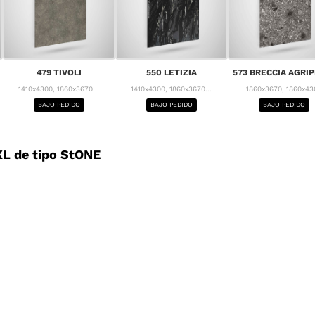
479 TIVOLI
550 LETIZIA
573 BRECCIA AGRI
1410x4300, 1860x3670...
1410x4300, 1860x3670...
1860x3670, 1860x43
BAJO PEDIDO
BAJO PEDIDO
BAJO PEDIDO
L de tipo StONE